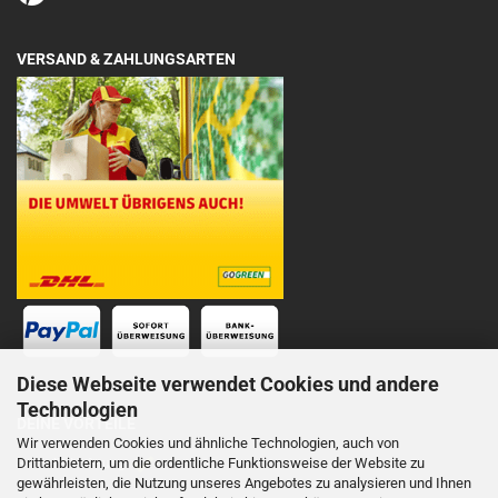
VERSAND & ZAHLUNGSARTEN
Diese Webseite verwendet Cookies und andere
Technologien
DEINE VORTEILE
Wir verwenden Cookies und ähnliche Technologien, auch von
Drittanbietern, um die ordentliche Funktionsweise der Website zu
Schnelle Lieferung
gewährleisten, die Nutzung unseres Angebotes zu analysieren und Ihnen