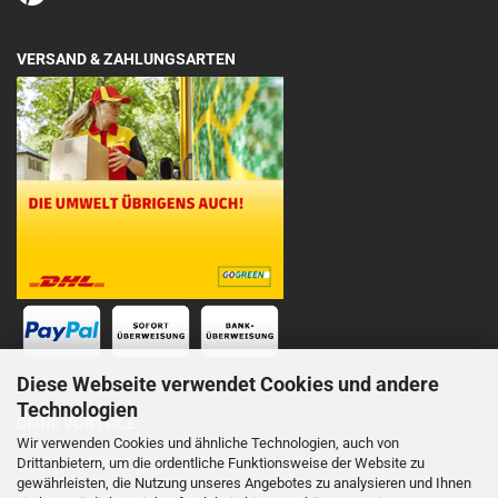
VERSAND & ZAHLUNGSARTEN
Diese Webseite verwendet Cookies und andere
Technologien
DEINE VORTEILE
Wir verwenden Cookies und ähnliche Technologien, auch von
Drittanbietern, um die ordentliche Funktionsweise der Website zu
Schnelle Lieferung
gewährleisten, die Nutzung unseres Angebotes zu analysieren und Ihnen