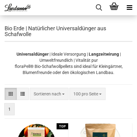
Bio Erde | Natürlicher Universaldünger aus
Schafwolle
Universaldünger
| Ideale Versorgung |
Langzeitwirung
|
Umweltfreundlich | Vitalität pur
floraPell® Bio-Schafwollpellets sind ideal für Kleingärtner,
Blumenfreunde oder den ökologischen Landbau.
Sortieren nach
pro Seite
Sortieren nach
100 pro Seite
1
TOP