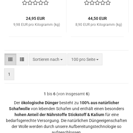
24,95 EUR
44,50 EUR
9,98 EUR pro Kilogramm (kg)
8,90 EUR pro Kilogramm (kg)
Sortieren nach
pro Seite
Sortieren nach
100 pro Seite
1
1
bis
6
(von insgesamt
6
)
Der
ökologische Dünger
besteht zu
100% aus natürlicher
Schafwolle
von lebenden Schafen und enthält einen besonders
hohen Anteil der Nährstoffe Stickstoff & Kalium
für eine
bedarfsgerechte Versorgung. Die natürlichen Düngeeigenschaften
der Wolle werden durch unsere Aufbereitungstechnologie so
aufgeschlossen,