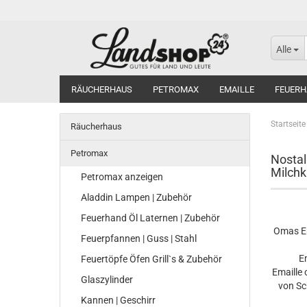
Alle
RÄUCHERHAUS
PETROMAX
EMAILLE
FEUERH
Startseite
Räucherhaus
Petromax
Nostal
Milchk
Petromax anzeigen
Aladdin Lampen | Zubehör
Feuerhand Öl Laternen | Zubehör
Omas E
Feuerpfannen | Guss | Stahl
E
Feuertöpfe Öfen Grill`s & Zubehör
Emaille 
Glaszylinder
von Sc
Kannen | Geschirr