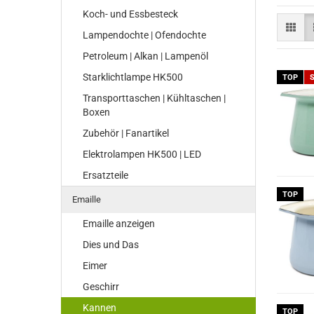
Koch- und Essbesteck
Lampendochte | Ofendochte
Petroleum | Alkan | Lampenöl
Starklichtlampe HK500
TOP
Transporttaschen | Kühltaschen |
Boxen
Zubehör | Fanartikel
Elektrolampen HK500 | LED
Ersatzteile
TOP
Emaille
Emaille anzeigen
Dies und Das
Eimer
Geschirr
Kannen
TOP