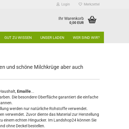
Login
Merkzettel
Ihr Warenkorb
0,00 EUR
GUT ZU WISSEN
UNSER LADEN
WER SIND WIR?
en und schöne Milchkrüge aber auch
 Haushalt,
Emaille
...
arben. Die besondere Oberfläche garantiert die einfache
Kannen.
ellung werden nur natürliche Rohstoffe verwendet.
ten verwendet. Zuvor diente das Material zur Herstellung
 zu einem echten Hingucker. Im Landshop24 können Sie
und ohne Deckel bestellen.