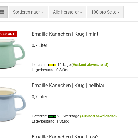
Sortieren nach
pro Seite
Sortieren nach
Alle Hersteller
100 pro Seite
Emaille Kännchen | Krug | mint
SOLD OUT
0,7 Liter
Lieferzeit:
14 Tage
(Ausland abweichend)
Lagerbestand: 0 Stück
Emaille Kännchen | Krug | hellblau
0,7 Liter
Lieferzeit:
2-3 Werktage
(Ausland abweichend)
Lagerbestand: 1 Stück
Emaille Kännchen | Krug | rosé