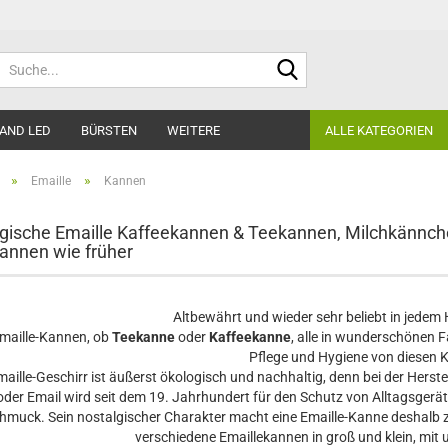
Suche...
AND LED
BÜRSTEN
WEITERE
ALLE KATEGORIEN
»
»
Emaille
Kannen
gische Emaille Kaffeekannen & Teekannen, Milchkännch
annen wie früher
Altbewährt und wieder sehr beliebt in jedem
maille-Kannen, ob
Teekanne
oder
Kaffeekanne
, alle in wunderschönen F
Pflege und Hygiene von diesen 
maille-Geschirr ist äußerst ökologisch und nachhaltig, denn bei der Herst
oder Email wird seit dem 19. Jahrhundert für den Schutz von Alltagsgerä
hmuck. Sein nostalgischer Charakter macht eine Emaille-Kanne deshalb
verschiedene Emaillekannen in groß und klein, mit 