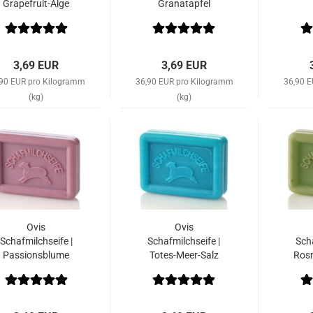
Grapefruit-Alge
Granatapfel
3,69 EUR
3,69 EUR
,90 EUR pro Kilogramm
36,90 EUR pro Kilogramm
36,90 
(kg)
(kg)
Ovis
Ovis
Schafmilchseife |
Schafmilchseife |
Scha
Passionsblume
Totes-Meer-Salz
Ros