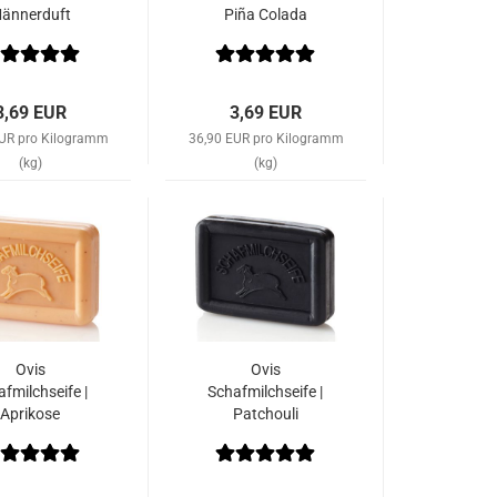
ännerduft
Piña Colada
3,69 EUR
3,69 EUR
EUR pro Kilogramm
36,90 EUR pro Kilogramm
(kg)
(kg)
Ovis
Ovis
fmilchseife |
Schafmilchseife |
Aprikose
Patchouli