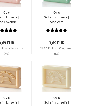
Ovis
Ovis
fmilchseife |
Schafmilchseife |
se-Lavendel
Aloe Vera
3,69 EUR
3,69 EUR
EUR pro Kilogramm
36,90 EUR pro Kilogramm
(kg)
(kg)
Ovis
Ovis
fmilchseife |
Schafmilchseife |