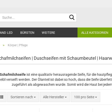
Suche...
AND LED
BÜRSTEN
WEITERE
ALLE KATEGORIEN
»
Körper | Pflege
chafmilchseifen | Duschseifen mit Schaumbeutel | Haar
 Schafmilchseife
ist eine qualitativ herausragende Seife, für die hautpfle
löl verseift werden. Der Ölanteil ist dabei so hoch, dass die Seife überfe
zugeführt als abgewaschen wurde. Somit wird die Haut bei jede
Sortieren nach
pro Seite
Sortieren nach
Alle Hersteller
100 pro Seite