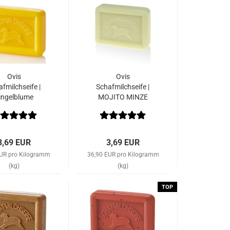
Ovis
Ovis
fmilchseife |
Schafmilchseife |
ingelblume
MOJITO MINZE
3,69 EUR
3,69 EUR
EUR pro Kilogramm
36,90 EUR pro Kilogramm
(kg)
(kg)
TOP