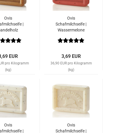
Ovis
Ovis
fmilchseife |
Schafmilchseife |
Sandelholz
Wassermelone
3,69 EUR
3,69 EUR
EUR pro Kilogramm
36,90 EUR pro Kilogramm
(kg)
(kg)
Ovis
Ovis
fmilchseife |
Schafmilchseife |