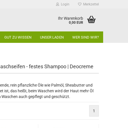
Login
Merkzettel
Ihr Warenkorb
0,00 EUR
GUT ZU WISSEN
UNSER LADEN
WER SIND WIR?
waschseifen - festes Shampoo | Deocreme
gende, rein pflanzliche Öle wie Palmöl, Sheabutter und
ttet ist, das heißt, beim Waschen wird der Haut mehr Öl
m Waschen auch gepflegt und geschützt.
1