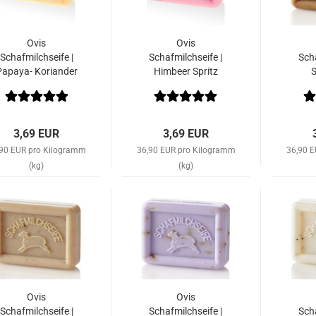
Ovis
Ovis
Schafmilchseife |
Schafmilchseife |
Scha
Papaya- Koriander
Himbeer Spritz
3,69 EUR
3,69 EUR
,90 EUR pro Kilogramm
36,90 EUR pro Kilogramm
36,90 
(kg)
(kg)
Ovis
Ovis
Schafmilchseife |
Schafmilchseife |
Scha