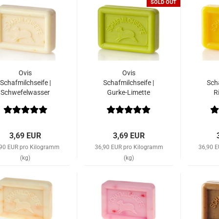
SOLD OUT
Ovis
Ovis
Schafmilchseife |
Schafmilchseife |
Scha
Schwefelwasser
Gurke-Limette
R
3,69 EUR
3,69 EUR
,90 EUR pro Kilogramm
36,90 EUR pro Kilogramm
36,90 
(kg)
(kg)