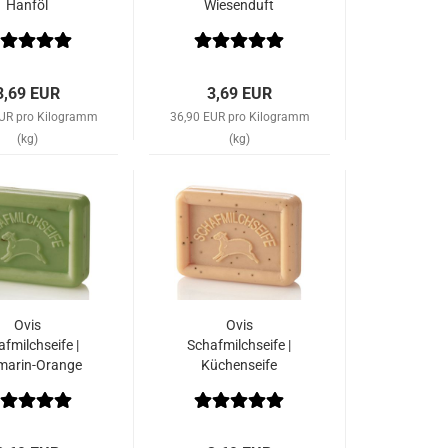
Hanföl
Wiesenduft
3,69 EUR
3,69 EUR
EUR pro Kilogramm
36,90 EUR pro Kilogramm
(kg)
(kg)
Ovis
Ovis
fmilchseife |
Schafmilchseife |
marin-Orange
Küchenseife