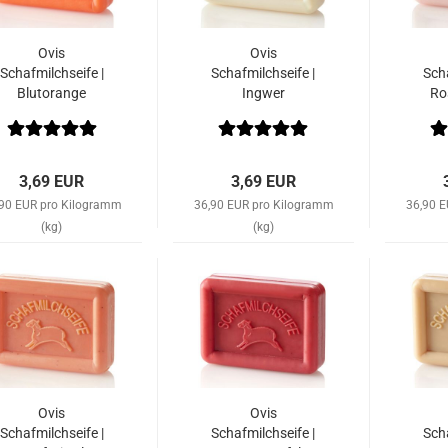
Ovis
Ovis
Schafmilchseife |
Schafmilchseife |
Scha
Blutorange
Ingwer
Ro
3,69 EUR
3,69 EUR
,90 EUR pro Kilogramm
36,90 EUR pro Kilogramm
36,90 
(kg)
(kg)
Ovis
Ovis
Schafmilchseife |
Schafmilchseife |
Scha