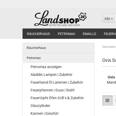
Alle
RÄUCHERHAUS
PETROMAX
EMAILLE
FEUERH
Startseite
Räucherhaus
Petromax
Ovis S
Petromax anzeigen
Aladdin Lampen | Zubehör
Ovis
Feuerhand Öl Laternen | Zubehör
Mande
Feuerpfannen | Guss | Stahl
Feuertöpfe Öfen Grill`s & Zubehör
Glaszylinder
Kannen | Geschirr