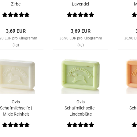
Zirbe
Lavendel
M
3,69 EUR
3,69 EUR
,90 EUR pro Kilogramm
36,90 EUR pro Kilogramm
36,90 
(kg)
(kg)
Ovis
Ovis
Schafmilchseife |
Schafmilchseife |
Scha
Milde Reinheit
Lindenblüte