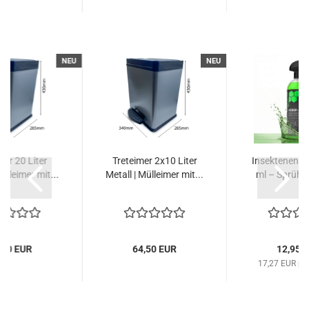
NEU
NEU
mer 20 Liter
Treteimer 2x10 Liter
Insektenentf
Mülleimer mit...
Metall | Mülleimer mit...
ml – Sprühfl
,50 EUR
64,50 EUR
12,95 
17,27 EUR pro 