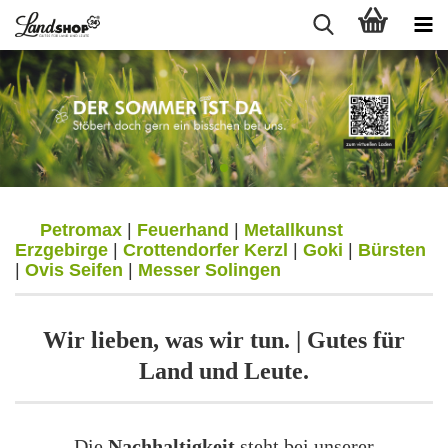
Petromax
|
Feuerhand
|
Metallkunst
Erzgebirge
|
Crottendorfer Kerzl
|
Goki
|
Bürsten
|
Ovis Seifen
|
Messer Solingen
Wir lieben, was wir tun. | Gutes für
Land und Leute.
Die
Nachhaltigkeit
steht bei unserer