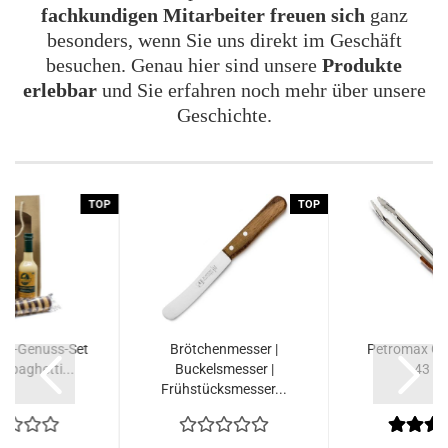
fachkundigen Mitarbeiter freuen sich
ganz
besonders, wenn Sie uns direkt im Geschäft
besuchen. Genau hier sind unsere
Produkte
erlebbar
und Sie erfahren noch mehr über unsere
Geschichte.
TOP
TOP
ier-Genuss-Set
Brötchenmesser |
Petromax Gri
, Spaghetti...
Buckelsmesser |
43 c
Frühstücksmesser...