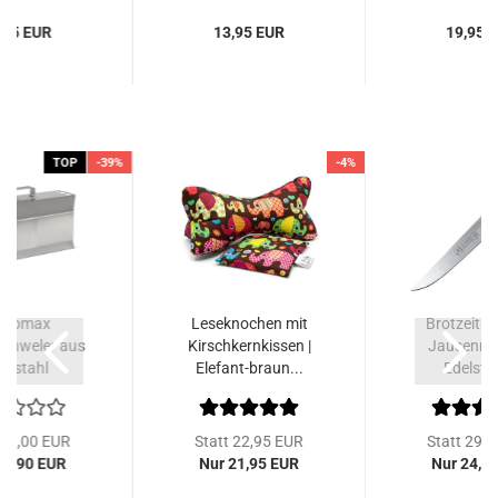
,95 EUR
13,95 EUR
19,95 
TOP
-39%
-4%
tromax
Leseknochen mit
Brotzeitme
schweler aus
Kirschkernkissen |
Jausenmes
elstahl
Elefant-braun...
Edelstah
 99,00 EUR
Statt 22,95 EUR
Statt 29,
59,90 EUR
Nur 21,95 EUR
Nur 24,5