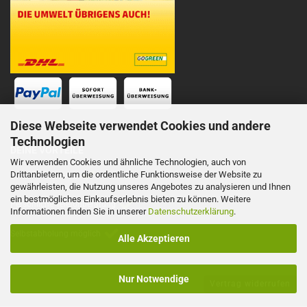
Diese Webseite verwendet Cookies und andere
Technologien
DEINE VORTEILE
Wir verwenden Cookies und ähnliche Technologien, auch von
Drittanbietern, um die ordentliche Funktionsweise der Website zu
Schnelle Lieferung
gewährleisten, die Nutzung unseres Angebotes zu analysieren und Ihnen
ein bestmögliches Einkaufserlebnis bieten zu können. Weitere
Persönliche Telefonberatung
Informationen finden Sie in unserer
Datenschutzerklärung
.
Selbstabholung möglich
Alle Akzeptieren
Nur Notwendige
Vertrag widerrufen