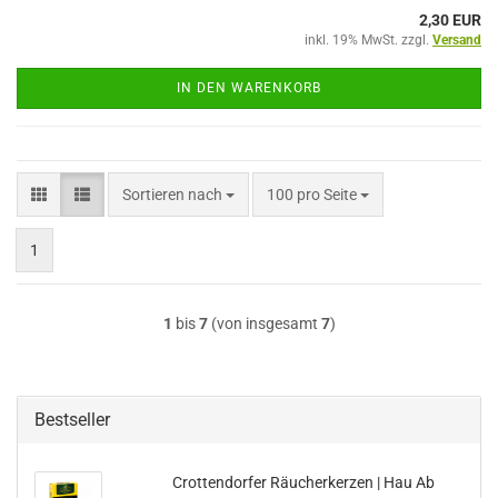
2,30 EUR
inkl. 19% MwSt. zzgl.
Versand
IN DEN WARENKORB
Sortieren nach
pro Seite
Sortieren nach
100 pro Seite
1
1
bis
7
(von insgesamt
7
)
Bestseller
Crottendorfer Räucherkerzen | Hau Ab