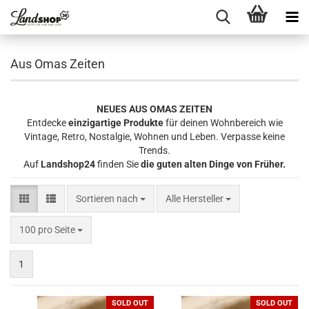
Aus Omas Zeiten
NEUES AUS OMAS ZEITEN
Entdecke
einzigartige Produkte
für deinen Wohnbereich wie
Vintage, Retro, Nostalgie, Wohnen und Leben. Verpasse keine
Trends.
Auf
Landshop24
finden Sie
die guten alten Dinge von Früher.
Sortieren nach
Sortieren nach
Alle Hersteller
pro Seite
100 pro Seite
1
SOLD OUT
SOLD OUT