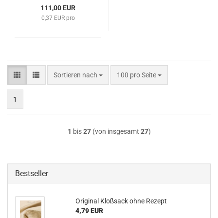
111,00 EUR
0,37 EUR pro
Sortieren nach
pro Seite
Sortieren nach
100 pro Seite
1
1
bis
27
(von insgesamt
27
)
Bestseller
Original Kloßsack ohne Rezept
4,79 EUR