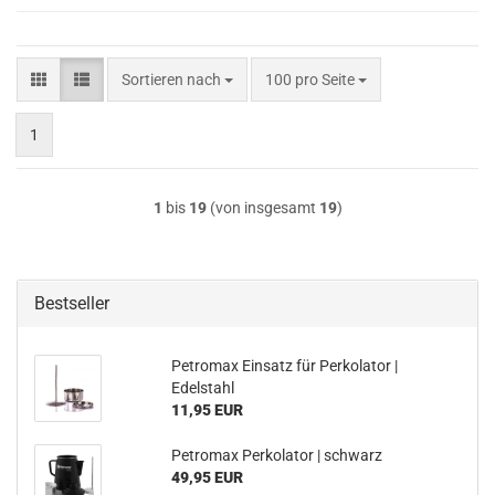
Sortieren nach
pro Seite
Sortieren nach
100 pro Seite
1
1
bis
19
(von insgesamt
19
)
Bestseller
Petromax Einsatz für Perkolator |
Edelstahl
11,95 EUR
Petromax Perkolator | schwarz
49,95 EUR