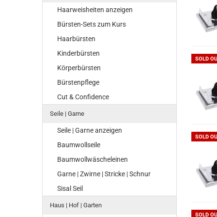
Haarweisheiten anzeigen
Bürsten-Sets zum Kurs
Haarbürsten
Kinderbürsten
SOLD O
Körperbürsten
Bürstenpflege
Cut & Confidence
Seile | Garne
Seile | Garne anzeigen
SOLD O
Baumwollseile
Baumwollwäscheleinen
Garne | Zwirne | Stricke | Schnur
Sisal Seil
Haus | Hof | Garten
SOLD O