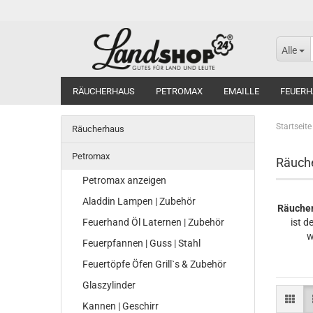
Alle
RÄUCHERHAUS
PETROMAX
EMAILLE
FEUERH
Startseite
Räucherhaus
Petromax
Räuche
Petromax anzeigen
Aladdin Lampen | Zubehör
Räuche
Feuerhand Öl Laternen | Zubehör
ist d
w
Feuerpfannen | Guss | Stahl
Feuertöpfe Öfen Grill`s & Zubehör
Glaszylinder
Kannen | Geschirr