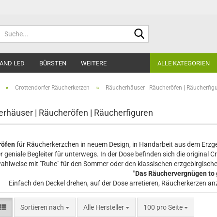
Suche...
AND LED
BÜRSTEN
WEITERE
ALLE KATEGORIEN
»
»
Crottendorfer Räucherkerzen
Räucherhäuser | Räucheröfen | Räucherfig
rhäuser | Räucheröfen | Räucherfiguren
röfen
für Räucherkerzchen in neuem Design, in Handarbeit aus dem Erzge
er geniale Begleiter für unterwegs. In der Dose befinden sich die origina
ahlweise mit "Ruhe" für den Sommer oder den klassischen erzgebirgische
"Das Räuchervergnügen to 
Einfach den Deckel drehen, auf der Dose arretieren, Räucherkerzen a
Sortieren nach
pro Seite
Sortieren nach
Alle Hersteller
100 pro Seite