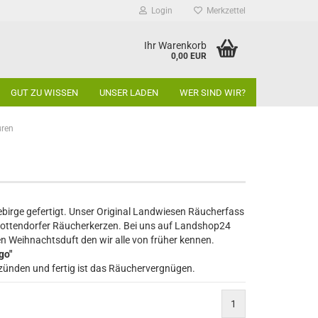
Login
Merkzettel
Ihr Warenkorb
0,00 EUR
GUT ZU WISSEN
UNSER LADEN
WER SIND WIR?
uren
birge gefertigt. Unser Original Landwiesen Räucherfass
l Crottendorfer Räucherkerzen. Bei uns auf Landshop24
n Weihnachtsduft den wir alle von früher kennen.
go"
nzünden und fertig ist das Räuchervergnügen.
1