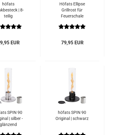
höfats
Höfats Ellipse
kbesteck | 8-
Grillrost für
teilig
Feuerschale
9,95 EUR
79,95 EUR
fats SPIN 90
höfats SPIN 90
inal | silber -
Original | schwarz
glänzend