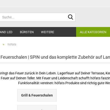
Suche...
AND LED
BÜRSTEN
WEITERE
ALLE KATEGORIEN
»
höfats
 Feuerschalen | SPIN und das komplette Zubehör auf La
ringt das Feuer zurück in Dein Leben. Lagerfeuer auf Deiner Terrasse, K
 Feuer auf Deinen Teller. Mit Feuer und Leidenschaft schafft höfats faszi
Funktionalität vereinen: höfats Produkte sind richtig gute W
Grill & Feuerschalen