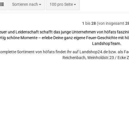
Sortieren nach
pro Seite
Sortieren nach
100 pro Seite
1
bis
28
(von insgesamt
2
euer und Leidenschaft schafft das junge Unternehmen von höfats faszi
artig schöne Momente – erlebe Deine ganz eigene Feuer-Geschichte mit h
LandshopTeam.
omplette Sortiment von höfats findet Ihr auf Landshop24.de bzw. als Fa
Reichenbach, Weinholdstr.23 / Ecke 