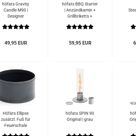
höfats Gravity
höfats BBQ Starter
Candle M90 |
| Anzündkamin +
Stea
Designer
Grillbriketts +
Hängewindlicht
Brennpaste
49,95 EUR
59,95 EUR
6
Höfats Ellipse
höfats SPIN 90
hö
zusätzl. Fuß für
Original | grau
Orig
Feuerschale