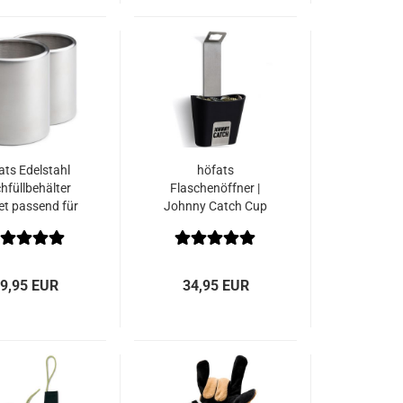
ats Edelstahl
höfats
hfüllbehälter
Flaschenöffner |
et passend für
Johnny Catch Cup
SPIN 120
9,95 EUR
34,95 EUR