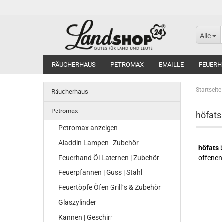
Alle
RÄUCHERHAUS
PETROMAX
EMAILLE
FEUERH
Startseite
Räucherhaus
Petromax
höfats
Petromax anzeigen
Aladdin Lampen | Zubehör
höfats
b
Feuerhand Öl Laternen | Zubehör
offenen
Feuerpfannen | Guss | Stahl
Feuertöpfe Öfen Grill`s & Zubehör
Glaszylinder
Kannen | Geschirr