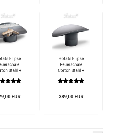
fats Ellipse
Höfats Ellipse
euerschale
Feuerschale
rton Stahl +
Corton Stahl +
Grillrost
zusätzl. Fuß
79,00 EUR
389,00 EUR