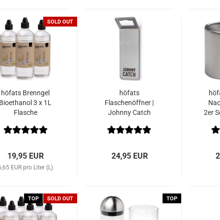
SOLD OUT
höfats Brenngel
höfats
höf
Bioethanol 3 x 1L
Flaschenöffner |
Nac
Flasche
Johnny Catch
2er S
Magnet
19,95 EUR
24,95 EUR
2
6,65 EUR pro Liter (L)
TOP
SOLD OUT
TOP