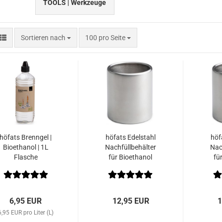
TOOLS | Werkzeuge
Sortieren nach
pro Seite
Sortieren nach
100 pro Seite
höfats Brenngel |
höfats Edelstahl
höf
Bioethanol | 1L
Nachfüllbehälter
Nac
Flasche
für Bioethanol
fü
passend für SPIN
pas
90 | 225ml
1
6,95 EUR
12,95 EUR
1
6,95 EUR pro Liter (L)