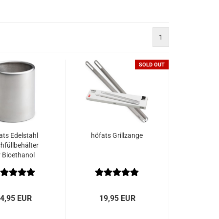
1
SOLD OUT
ats Edelstahl
höfats Grillzange
hfüllbehälter
r Bioethanol
send für SPIN
20 | 500ml
4,95 EUR
19,95 EUR