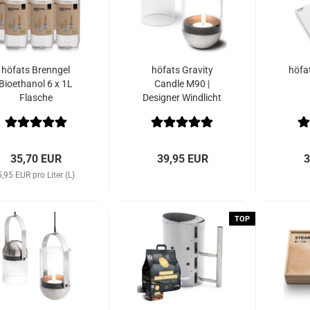
höfats Brenngel
höfats Gravity
höfat
Bioethanol 6 x 1L
Candle M90 |
Flasche
Designer Windlicht
35,70 EUR
39,95 EUR
3
5,95 EUR pro Liter (L)
TOP