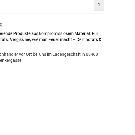
1
8
)
nierende Produkte aus kompromisslosem Material. Für
öfats.
Vergiss nie, wie man Feuer macht – Dein höfats &
chhändler vor Ort bei uns im Ladengeschäft in 08468
Zenkergasse.