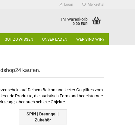
Login
Merkzettel
Ihr Warenkorb
0,00 EUR
GUT ZU WISSEN
UNSER LADEN
WER SIND WIR?
ndshop24 kaufen.
erzenschein auf Deinem Balkon und lecker Gegrilltes vom
nierende Produkte, die puristisch Form und begeisternde
erkzeuge, aber auch schicke Objekte.
SPIN | Brenngel |
Zubehör