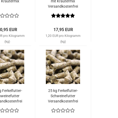
t Kräutermix
mit Kräutermix
Versandkostenfrei
in DE
0,95 EUR
17,95 EUR
UR pro Kilogramm
1,20 EUR pro Kilogramm
(kg)
(kg)
g Ferkelfutter-
25 kg Ferkelfutter-
hweinefutter
Schweinefutter
andkostenfrei
Versandkostenfrei
nerhalb von
innerhalb von
eutschland
Deutschland