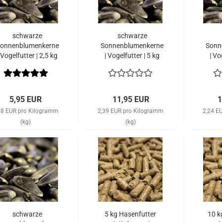
schwarze
schwarze
onnenblumenkerne
Sonnenblumenkerne
Sonn
 Vogelfutter | 2,5 kg
| Vogelfutter | 5 kg
| Vo
5,95 EUR
11,95 EUR
1
38 EUR pro Kilogramm
2,39 EUR pro Kilogramm
2,24 E
(kg)
(kg)
schwarze
5 kg Hasenfutter
10 k