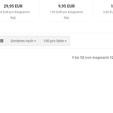
29,95 EUR
9,95 EUR
1
20 EUR pro Kilogramm
1,99 EUR pro Kilogramm
2,00 E
(kg)
(kg)
Sortieren nach
pro Seite
Sortieren nach
100 pro Seite
1
bis
12
(von insgesamt
1