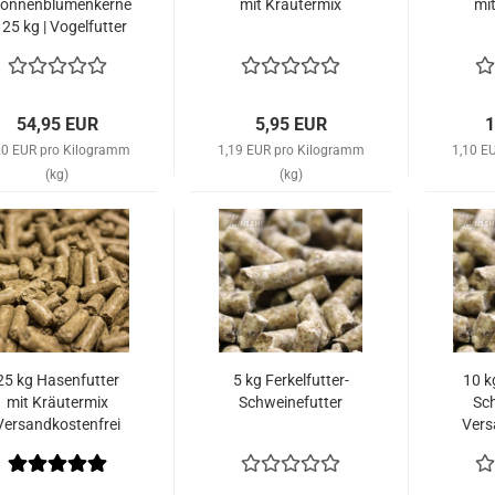
onnenblumenkerne
mit Kräutermix
mi
| 25 kg | Vogelfutter
Versandkostenfrei
innerhalb von
Deutschland
54,95 EUR
5,95 EUR
1
20 EUR pro Kilogramm
1,19 EUR pro Kilogramm
1,10 E
(kg)
(kg)
25 kg Hasenfutter
5 kg Ferkelfutter-
10 k
mit Kräutermix
Schweinefutter
Sc
Versandkostenfrei
Vers
innerhalb von
in
Deutschland
D