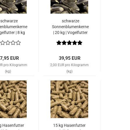
schwarze
schwarze
enblumenkerne
Sonnenblumenkerne
gelfutter | 8 kg
| 20 kg | Vogelfutter
Versandkostenfrei
innerhalb von
Deutschland
7,95 EUR
39,95 EUR
UR pro Kilogramm
2,00 EUR pro Kilogramm
(kg)
(kg)
g Hasenfutter
15 kg Hasenfutter