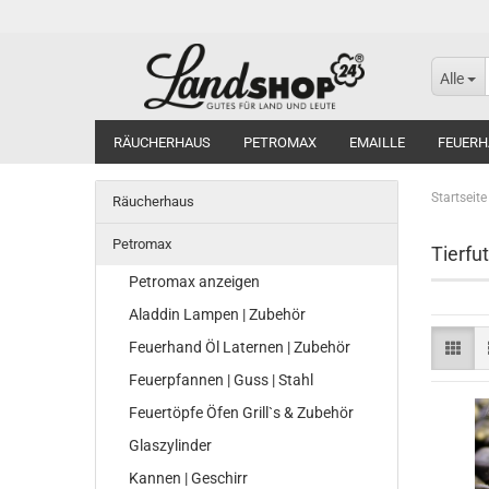
Alle
RÄUCHERHAUS
PETROMAX
EMAILLE
FEUERH
Startseite
Räucherhaus
Petromax
Tierfut
Petromax anzeigen
Aladdin Lampen | Zubehör
Feuerhand Öl Laternen | Zubehör
Feuerpfannen | Guss | Stahl
Feuertöpfe Öfen Grill`s & Zubehör
Glaszylinder
Kannen | Geschirr