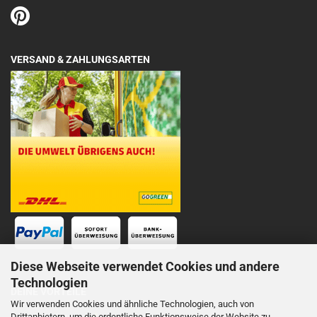
VERSAND & ZAHLUNGSARTEN
Diese Webseite verwendet Cookies und andere
Technologien
DEINE VORTEILE
Wir verwenden Cookies und ähnliche Technologien, auch von
Drittanbietern, um die ordentliche Funktionsweise der Website zu