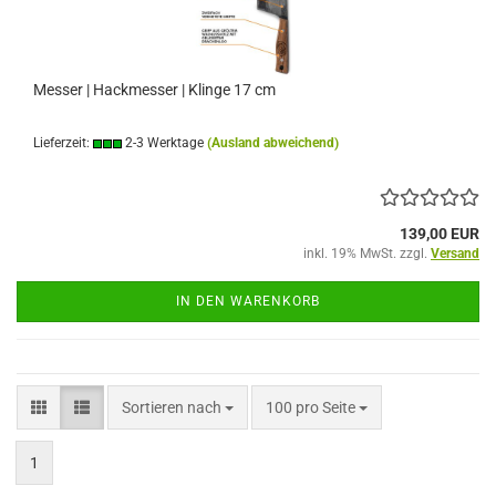
Messer | Hackmesser | Klinge 17 cm
Lieferzeit:
2-3 Werktage
(Ausland abweichend)
139,00 EUR
inkl. 19% MwSt. zzgl.
Versand
IN DEN WARENKORB
Sortieren nach
pro Seite
Sortieren nach
100 pro Seite
1