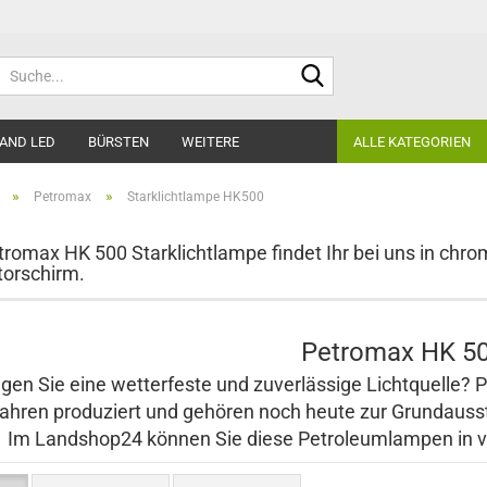
Suche...
AND LED
BÜRSTEN
WEITERE
ALLE KATEGORIEN
»
»
Petromax
Starklichtlampe HK500
tromax HK 500 Starklichtlampe findet Ihr bei uns in chr
torschirm.
Petromax HK 5
gen Sie eine wetterfeste und zuverlässige Lichtquelle? 
ahren produziert und gehören noch heute zur Grundausst
Im Landshop24 können Sie diese Petroleumlampen in ve