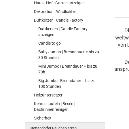
Haus | Hof | Garten anzeigen
Dekoration | Windlichter
Duftkerzen | Candle Factory
Duftkerzen | Candle Factory
D
anzeigen
weltwe
Candle to go
von 
Baby Jumbo | Brenndauer = bis zu
30 Stunden
Da
Mini Jumbo | Brenndauer = bis zu
anspru
70h
Big Jumbo | Brenndauer = bis zu
100 Stunden
Holzuntersetzer
Kehrschaufeln | Besen |
Dachrinnenreiniger
Sicherheit
Crottendorfer Räucherkerzen