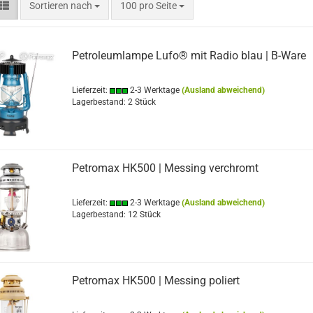
Sortieren nach
pro Seite
Sortieren nach
100 pro Seite
Petroleumlampe Lufo® mit Radio blau | B-Ware
Lieferzeit:
2-3 Werktage
(Ausland abweichend)
Lagerbestand: 2 Stück
Petromax HK500 | Messing verchromt
Lieferzeit:
2-3 Werktage
(Ausland abweichend)
Lagerbestand: 12 Stück
Petromax HK500 | Messing poliert