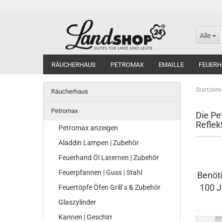
Alle
RÄUCHERHAUS
PETROMAX
EMAILLE
FEUERH
Startseite
Räucherhaus
Petromax
Die Pe
Reflek
Petromax anzeigen
Aladdin Lampen | Zubehör
Feuerhand Öl Laternen | Zubehör
Feuerpfannen | Guss | Stahl
Benöti
100 J
Feuertöpfe Öfen Grill`s & Zubehör
Glaszylinder
Kannen | Geschirr