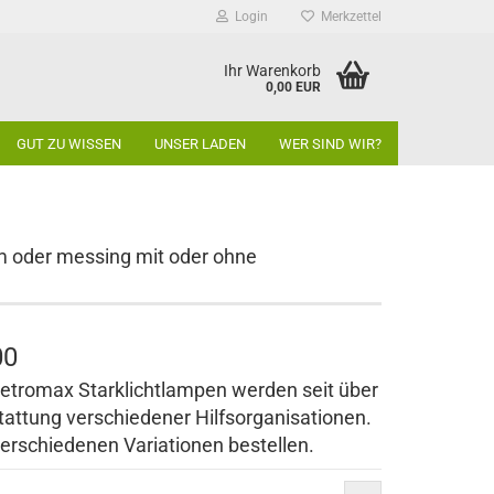
Login
Merkzettel
Ihr Warenkorb
0,00 EUR
GUT ZU WISSEN
UNSER LADEN
WER SIND WIR?
om oder messing mit oder ohne
00
Petromax Starklichtlampen werden seit über
attung verschiedener Hilfsorganisationen.
rschiedenen Variationen bestellen.