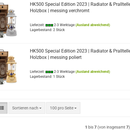
HK500 Special Edition 2023 | Radiator & Pralltelle
Holzbox | messing verchromt
Lieferzeit:
2-3 Werktage
(Ausland abweichend)
Lagerbestand: 2 Stück
HK500 Special Edition 2023 | Radiator & Pralltelle
Holzbox | messing poliert
Lieferzeit:
2-3 Werktage
(Ausland abweichend)
Lagerbestand: 1 Stück
Sortieren nach
pro Seite
Sortieren nach
100 pro Seite
1
bis
7
(von insgesamt
7
)