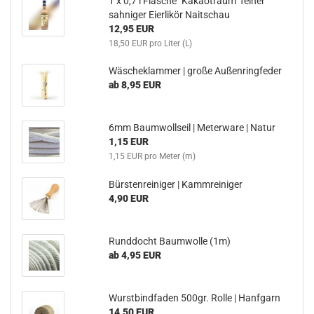
1 x 0,7 l Flasche "Kakaotraum" feiner
sahniger Eierlikör Naitschau
12,95 EUR
18,50 EUR pro Liter (L)
Wäscheklammer | große Außenringfeder
ab 8,95 EUR
6mm Baumwollseil | Meterware | Natur
1,15 EUR
1,15 EUR pro Meter (m)
Bürstenreiniger | Kammreiniger
4,90 EUR
Runddocht Baumwolle (1m)
ab 4,95 EUR
Wurstbindfaden 500gr. Rolle | Hanfgarn
14,50 EUR