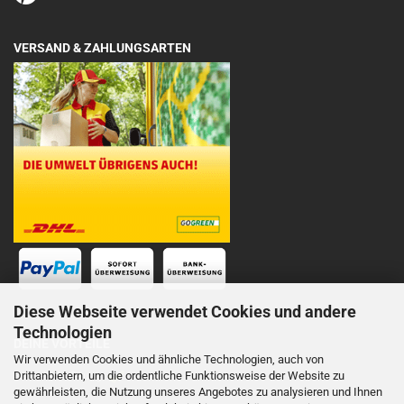
VERSAND & ZAHLUNGSARTEN
Diese Webseite verwendet Cookies und andere
Technologien
DEINE VORTEILE
Wir verwenden Cookies und ähnliche Technologien, auch von
Drittanbietern, um die ordentliche Funktionsweise der Website zu
Schnelle Lieferung
gewährleisten, die Nutzung unseres Angebotes zu analysieren und Ihnen