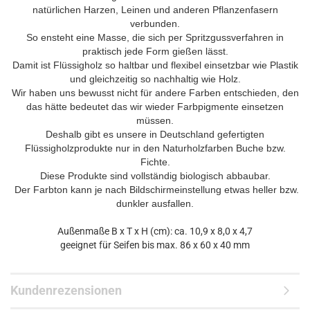
natürlichen Harzen, Leinen und anderen Pflanzenfasern
verbunden.
So ensteht eine Masse, die sich per Spritzgussverfahren in
praktisch jede Form gießen lässt.
Damit ist Flüssigholz so haltbar und flexibel einsetzbar wie Plastik
und gleichzeitig so nachhaltig wie Holz.
Wir haben uns bewusst nicht für andere Farben entschieden, den
das hätte bedeutet das wir wieder Farbpigmente einsetzen
müssen.
Deshalb gibt es unsere in Deutschland gefertigten
Flüssigholzprodukte nur in den Naturholzfarben Buche bzw.
Fichte.
Diese Produkte sind vollständig biologisch abbaubar.
Der Farbton kann je nach Bildschirmeinstellung etwas heller bzw.
dunkler ausfallen.
Außenmaße B x T x H (cm):
ca. 10,9 x 8,0 x 4,7
geeignet für Seifen bis max.
86 x 60 x 40 mm
Kundenrezensionen