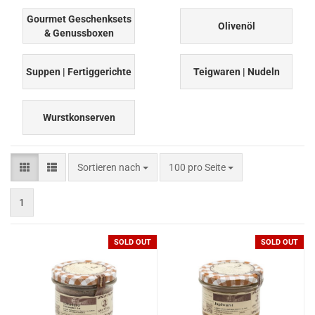
Gourmet Geschenksets
Olivenöl
& Genussboxen
Suppen | Fertiggerichte
Teigwaren | Nudeln
Wurstkonserven
Sortieren nach
pro Seite
Sortieren nach
100 pro Seite
1
SOLD OUT
SOLD OUT