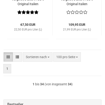
Original Italien
Original Italien
67,50 EUR
109,95 EUR
22,50 EUR pro Liter (L)
21,99 EUR pro Liter (L)
Sortieren nach
pro Seite
Sortieren nach
100 pro Seite
1
1
bis
34
(von insgesamt
34
)
Bestseller