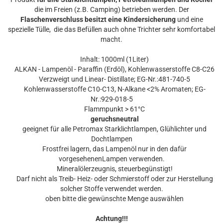
die im Freien (z.B. Camping) betrieben werden. Der
Flaschenverschluss besitzt eine Kindersicherung
und eine
spezielle Tülle, die das Befüllen auch ohne Trichter sehr komfortabel
macht.
Inhalt: 1000ml (1Liter)
ALKAN - Lampenöl - Paraffin (Erdöl), Kohlenwasserstoffe C8-C26
Verzweigt und Linear- Distillate; EG-Nr.:481-740-5
Kohlenwasserstoffe C10-C13, N-Alkane <2% Aromaten; EG-
Nr.:929-018-5
Flammpunkt > 61°C
geruchsneutral
geeignet für alle Petromax Starklichtlampen, Glühlichter und
Dochtlampen
Frostfrei lagern, das Lampenöl nur in den dafür
vorgesehenenLampen verwenden.
Mineralölerzeugnis, steuerbegünstigt!
Darf nicht als Treib- Heiz- oder Schmierstoff oder zur Herstellung
solcher Stoffe verwendet werden.
oben bitte die gewünschte Menge auswählen
Achtung!!!