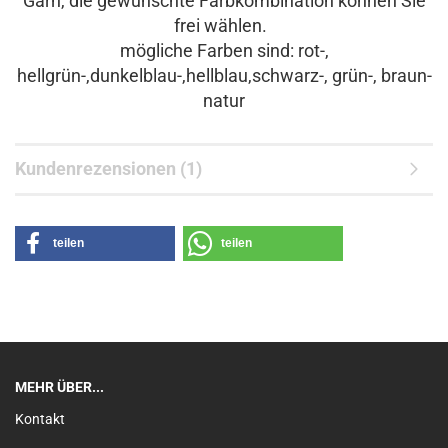
Garn, die gewünschte Farbkombination können Sie
frei wählen.
mögliche Farben sind: rot-,
hellgrün-,dunkelblau-,hellblau,schwarz-, grün-, braun-
natur
Kundenrezensionen (1)
teilen
teilen
MEHR ÜBER...
Kontakt