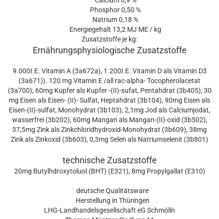
Calcium 0,9 %
Phosphor 0,50 %
Natrium 0,18 %
Energiegehalt 13,2 MJ ME / kg
Zusatzstoffe je kg:
Ernährungsphysiologische Zusatzstoffe
9.000I.E. Vitamin A (3a672a), 1.200I.E. Vitamin D als Vitamin D3
(3a671)). 120 mg Vitamin E /all rac-alpha- Tocopherolacetat
(3a700), 60mg Kupfer als Kupfer -(II)-sufat, Pentahdrat (3b405), 30
mg Eisen als Eisen- (II)- Sulfat, Heptahdrat (3b104), 90mg Eisen als
Eisen-(II)-sulfat, Monohydrat (3b103), 2,1mg Jod als Calciumjodat,
wasserfrei (3b202), 60mg Mangan als Mangan-(II)-oxid (3b502),
37,5mg Zink als Zinkchloridhydroxid-Monohydrat (3b609), 38mg
Zink als Zinkoxid (3b603), 0,3mg Selen als Natriumselenit (3b801)
technische Zusatzstoffe
20mg Butylhdroxytoluol (BHT) (E321), 8mg Propylgallat (E310)
deutsche Qualitätsware
Herstellung in Thüringen
LHG-Landhandelsgesellschaft eG Schmölln