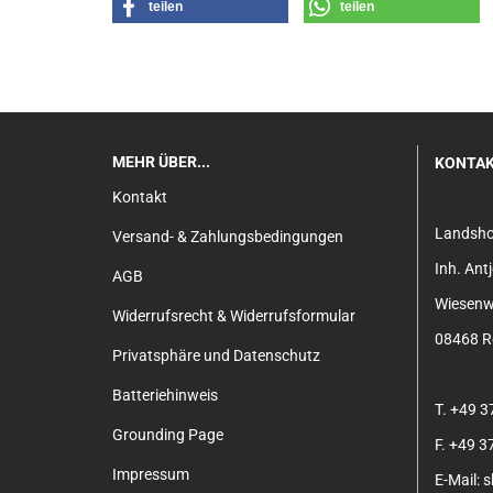
teilen
teilen
MEHR ÜBER...
KONTA
Kontakt
Landsh
Versand- & Zahlungsbedingungen
Inh. An
AGB
Wiesenw
Widerrufsrecht & Widerrufsformular
08468 Re
Privatsphäre und Datenschutz
Batteriehinweis
T. +49 
Grounding Page
F. +49 
Impressum
E-Mail: