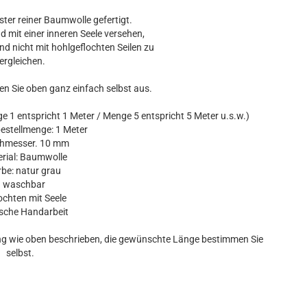
nster reiner Baumwolle gefertigt.
nd mit einer inneren Seele versehen,
und nicht mit hohlgeflochten Seilen zu
ergleichen.
en Sie oben ganz einfach selbst aus.
 1 entspricht 1 Meter / Menge 5 entspricht 5 Meter u.s.w.)
stellmenge: 1 Meter
messer. 10 mm
ial: Baumwolle
e: natur grau
waschbar
chten mit Seele
che Handarbeit
ung wie oben beschrieben, die gewünschte Länge bestimmen Sie
selbst.