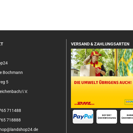
KT
VERSAND & ZAHLUNGSARTEN
op24
tje Bochmann
eg 5
ichenbach/i.V.
3765 711488
3765 718888
 shop@landshop24.de