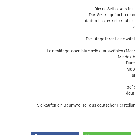
Dieses Seil ist aus fei
Das Seil ist geflochten u
dadurch ist es sehr stabil 
v
Die Länge Ihrer Leine wähl
Leinenlänge: oben bitte selbst auswählen (Menge
Mindestbe
Durch
Mater
Farb
geflo
deuts
Sie kaufen ein Baumwollseil aus deutscher Herstell