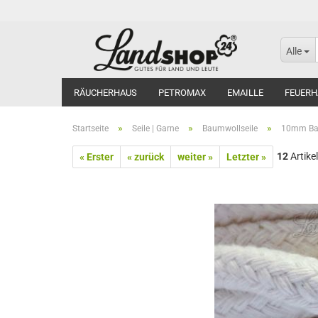
Alle
RÄUCHERHAUS
PETROMAX
EMAILLE
FEUERH
»
»
»
Startseite
Seile | Garne
Baumwollseile
10mm Bau
12
Artikel
« Erster
« zurück
weiter »
Letzter »