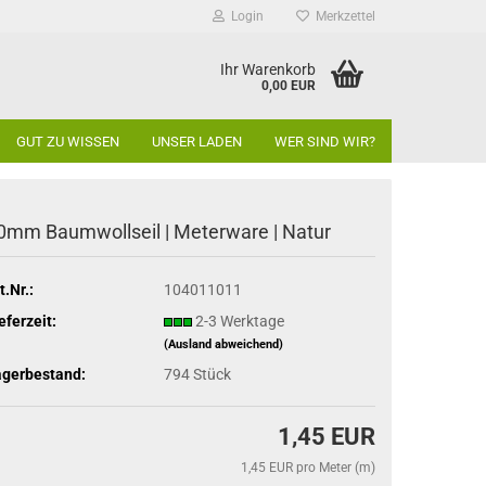
Login
Merkzettel
Ihr Warenkorb
0,00 EUR
GUT ZU WISSEN
UNSER LADEN
WER SIND WIR?
0mm Baumwollseil | Meterware | Natur
t.Nr.:
104011011
eferzeit:
2-3 Werktage
(Ausland abweichend)
agerbestand:
794
Stück
1,45 EUR
1,45 EUR pro Meter (m)