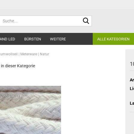
Suche...
AND LED
BÜRSTEN
WEITERE
ALLE KATEGORIEN
mwollseil | Meterware | Natur
1
 in dieser Kategorie
Ar
Li
L