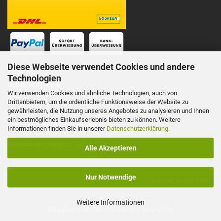
Diese Webseite verwendet Cookies und andere
Technologien
DEINE VORTEILE
Wir verwenden Cookies und ähnliche Technologien, auch von
Drittanbietern, um die ordentliche Funktionsweise der Website zu
Schnelle Lieferung
gewährleisten, die Nutzung unseres Angebotes zu analysieren und Ihnen
ein bestmögliches Einkaufserlebnis bieten zu können. Weitere
Persönliche Telefonberatung
Informationen finden Sie in unserer
Datenschutzerklärung
.
Selbstabholung möglich
Alle Akzeptieren
Nur Notwendige
Vertrag widerrufen
Weitere Informationen
Webshop erstellen
mit Gambio.de © 2026