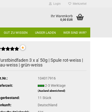
Login
Merkzettel
Ihr Warenkorb
0,00 EUR
GUT ZU WISSEN
UNSER LADEN
WER SIND WIR?
*
urstbindfaden 3 x a' 50g | Spule rot-weiss |
lau-weiss | grün-weiss
t.Nr.:
104017916
eferzeit:
2-3 Werktage
(Ausland abweichend)
agerbestand:
11
Stück
rkunft:
Deutschland