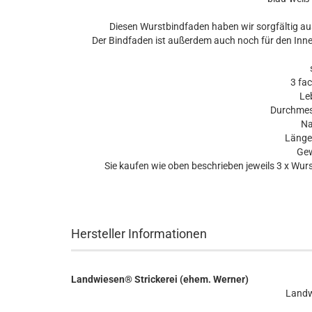
Diesen Wurstbindfaden haben wir sorgfältig ausg
Der Bindfaden ist außerdem auch noch für den Inne
se
3 fac
Lebe
Durchmesse
Nat
Länge p
Gew
Sie kaufen wie oben beschrieben jeweils 3 x Wurstb
Hersteller Informationen
Landwiesen® Strickerei (ehem. Werner)
Landw