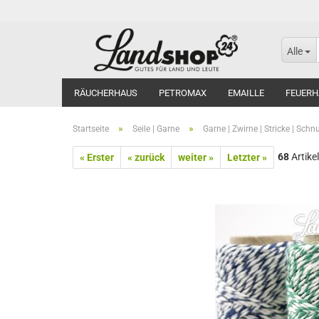
Alle
RÄUCHERHAUS
PETROMAX
EMAILLE
FEUERH
»
»
Startseite
Seile | Garne
Garne | Zwirne | Stricke | Schn
68
Artikel
« Erster
« zurück
weiter »
Letzter »