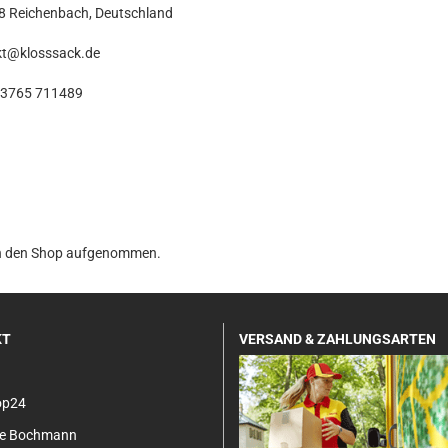
8 Reichenbach, Deutschland
kt@klosssack.de
3765 711489
 in den Shop aufgenommen.
KT
VERSAND & ZAHLUNGSARTEN
op24
tje Bochmann