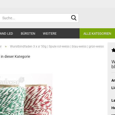
Suche...
AND LED
BÜRSTEN
WEITERE
ALLE KATEGORIEN
»
ur
Wurstbindfaden 3 x a' 50g | Spule rot-weiss | blau-weiss | grün-weiss
 in dieser Kategorie
W
b
Ar
Li
L
He