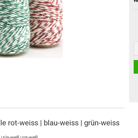
ve
le rot-weiss | blau-weiss | grün-weiss
| rün-weiß | rot-weiß