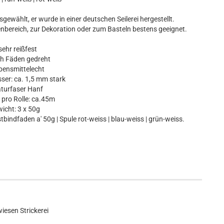
ewählt, er wurde in einer deutschen Seilerei hergestellt.
nbereich, zur Dekoration oder zum Basteln bestens geeignet.
hr reißfest
h Fäden gedreht
nsmittelecht
r: ca. 1,5 mm stark
urfaser Hanf
ro Rolle: ca.45m
icht: 3 x 50g
indfaden a' 50g | Spule rot-weiss | blau-weiss | grün-weiss.
iesen Strickerei