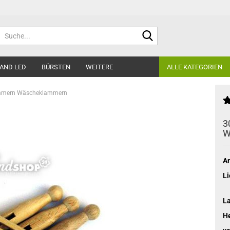
Suche...
AND LED
BÜRSTEN
WEITERE
ALLE KATEGORIEN
ammern Wäscheklammern
3
W
Ar
Li
L
He