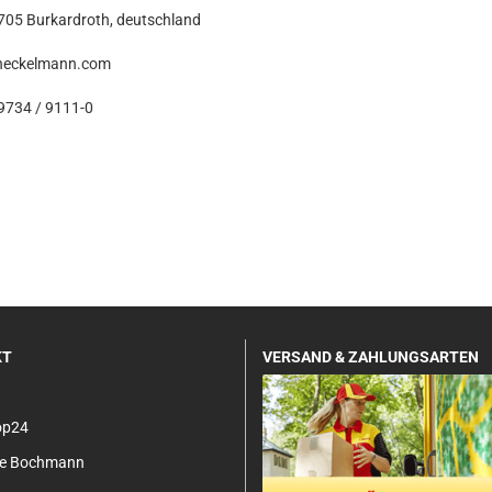
7705 Burkardroth, deutschland
heckelmann.com
9734 / 9111-0
KT
VERSAND & ZAHLUNGSARTEN
op24
tje Bochmann