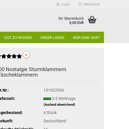
Login
Merkzettel
Ihr Warenkorb
0,00 EUR
GUT ZU WISSEN
UNSER LADEN
WER SIND WIR?
*
00 Nostalgie Sturmklammern
äscheklammern
t.Nr.:
101022906
eferzeit:
2-3 Werktage
(Ausland abweichend)
agerbestand:
4
Stück
rkunft:
Deutschland