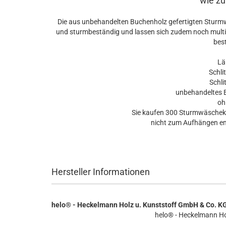
wie zu
Die aus unbehandelten Buchenholz gefertigten Sturmwä
und sturmbeständig und lassen sich zudem noch multif
bes
Läng
Schlitz
Schlit
unbehandeltes B
ohne
Sie kaufen 300 Sturmwäscheklam
nicht zum Aufhängen emp
Hersteller Informationen
helo® - Heckelmann Holz u. Kunststoff GmbH & Co. K
helo® - Heckelmann Ho