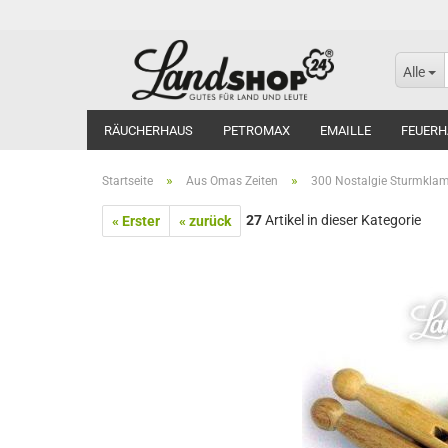
Alle
RÄUCHERHAUS
PETROMAX
EMAILLE
FEUERH
»
»
Startseite
Aus Omas Zeiten
300 Nostalgie Sturmkl
27
Artikel in dieser Kategorie
« Erster
« zurück