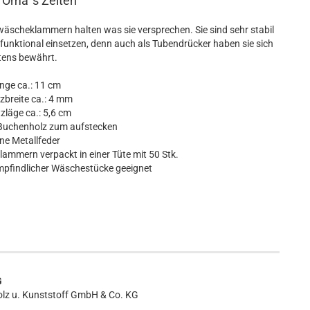
 Oma`s Zeiten
scheklammern halten was sie versprechen. Sie sind sehr stabil
unktional einsetzen, denn auch als Tubendrücker haben sie sich
tens bewährt.
e ca.: 11 cm
breite ca.: 4 mm
zläge ca.: 5,6 cm
uchenholz zum aufstecken
 Metallfeder
mern verpackt in einer Tüte mit 50 Stk.
findlicher Wäschestücke geeignet
G
lz u. Kunststoff GmbH & Co. KG