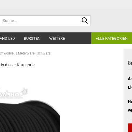
Suche...
AND LED
BÜRSTEN
WEITERE
ALLE KATEGORIEN
wollseil | Meterware | schwarz
8
 in dieser Kategorie
Ar
Li
He
ve