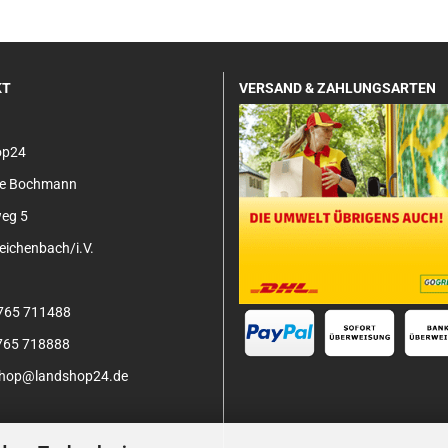
KT
VERSAND & ZAHLUNGSARTEN
op24
tje Bochmann
eg 5
ichenbach/i.V.
3765 711488
3765 718888
 shop@landshop24.de