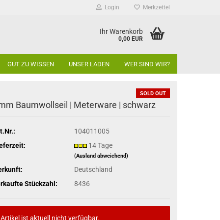
Login
Merkzettel
Ihr Warenkorb
0,00 EUR
GUT ZU WISSEN
UNSER LADEN
WER SIND WIR?
SOLD OUT
mm Baumwollseil | Meterware | schwarz
t.Nr.:
104011005
eferzeit:
14 Tage
(Ausland abweichend)
rkunft:
Deutschland
rkaufte Stückzahl:
8436
Artikel ist aktuell nicht verfügbar.