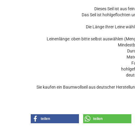
Dieses Seil ist aus fei
Das Seil ist hohlgeflochten u
Die Länge Ihrer Leine wähl
Leinenlänge: oben bitte selbst auswählen (Menge
Mindestbe
Durc
Mater
Far
hohlgefl
deuts
Sie kaufen ein Baumwollseil aus deutscher Herstell
teilen
teilen