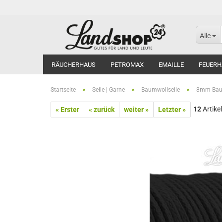
Alle
RÄUCHERHAUS
PETROMAX
EMAILLE
FEUERH
»
»
»
Startseite
Seile | Garne
Baumwollseile
8mm Baum
12
Artikel
« Erster
« zurück
weiter »
Letzter »