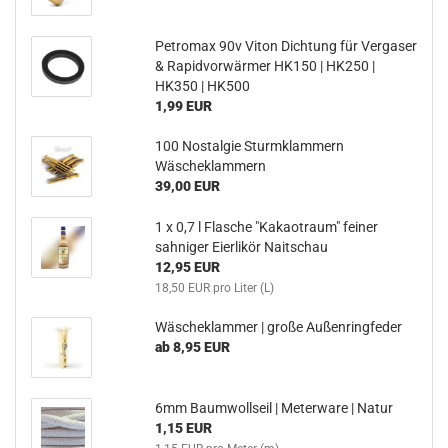
Petromax 90v Viton Dichtung für Vergaser
& Rapidvorwärmer HK150 | HK250 |
HK350 | HK500
1,99 EUR
100 Nostalgie Sturmklammern
Wäscheklammern
39,00 EUR
1 x 0,7 l Flasche "Kakaotraum" feiner
sahniger Eierlikör Naitschau
12,95 EUR
18,50 EUR pro Liter (L)
Wäscheklammer | große Außenringfeder
ab 8,95 EUR
6mm Baumwollseil | Meterware | Natur
1,15 EUR