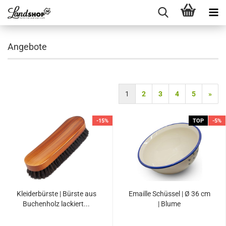
Angebote
1
2
3
4
5
»
-15%
TOP
-5%
Kleiderbürste | Bürste aus
Emaille Schüssel | Ø 36 cm
Buchenholz lackiert...
| Blume