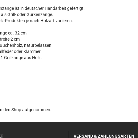
nzange ist in deutscher Handarbeit gefertigt.
 als Grill- oder Gurkenzange.
z-Produkten je nach Holzart variieren.
ge ca. 32 cm
Breite 2 cm
uchenholz, naturbelassen
lfeder oder Klammer
 Grillzange aus Holz.
0 in den Shop aufgenommen.
KT
VERSAND & ZAHLUNGSARTEN