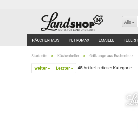
Alle
RÄUCHERHAUS
PETROMAX
EMAILLE
FEUERH
»
»
Startseite
Küchenhelfer
Grillzange aus Buchenholz
45
Artikel in dieser Kategorie
weiter »
Letzter »