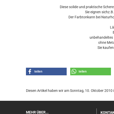
Diese solide und praktische Schere
Sie eignen sichz.B.
Der Farbtonkann bei Naturhol
Län
unbehandeltes B
ohne Metal
Sie kaufen 1
teilen
teilen
Diesen Artikel haben wir am Sonntag, 10. Oktober 201
MEHR ÜBER...
KONTA