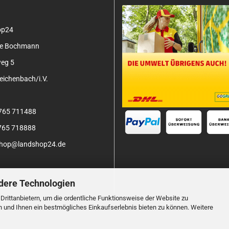
op24
tje Bochmann
eg 5
ichenbach/i.V.
3765 711488
3765 718888
 shop@landshop24.de
dere Technologien
rittanbietern, um die ordentliche Funktionsweise der Website zu
n und Ihnen ein bestmögliches Einkaufserlebnis bieten zu können. Weitere