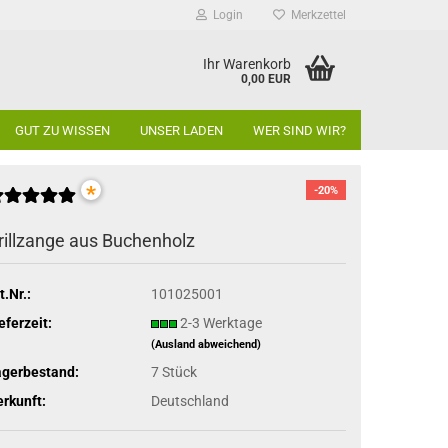
Login
Merkzettel
Ihr Warenkorb
0,00 EUR
GUT ZU WISSEN
UNSER LADEN
WER SIND WIR?
*
-20%
rillzange aus Buchenholz
t.Nr.:
101025001
eferzeit:
2-3 Werktage
(Ausland abweichend)
agerbestand:
7
Stück
rkunft:
Deutschland