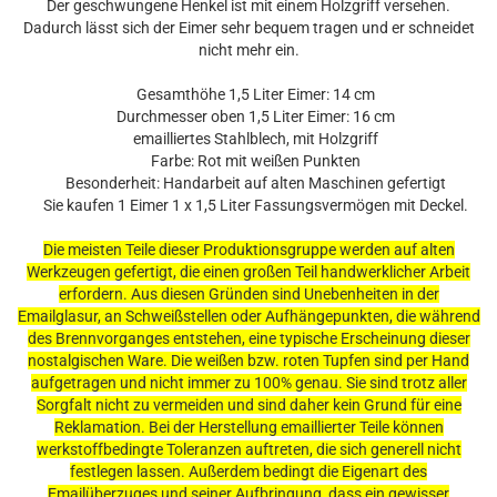
Der geschwungene Henkel ist mit einem Holzgriff versehen.
Dadurch lässt sich der Eimer sehr bequem tragen und er schneidet
nicht mehr ein.
Gesamthöhe 1,5 Liter Eimer: 14 cm
Durchmesser oben 1,5 Liter Eimer: 16 cm
emailliertes Stahlblech, mit Holzgriff
Farbe: Rot mit weißen Punkten
Besonderheit: Handarbeit auf alten Maschinen gefertigt
Sie kaufen 1 Eimer 1 x 1,5 Liter Fassungsvermögen mit Deckel.
Die meisten Teile dieser Produktionsgruppe werden auf alten
Werkzeugen gefertigt, die einen großen Teil handwerklicher Arbeit
erfordern. Aus diesen Gründen sind Unebenheiten in der
Emailglasur, an Schweißstellen oder Aufhängepunkten, die während
des Brennvorganges entstehen, eine typische Erscheinung dieser
nostalgischen Ware. Die weißen bzw. roten Tupfen sind per Hand
aufgetragen und nicht immer zu 100% genau. Sie sind trotz aller
Sorgfalt nicht zu vermeiden und sind daher kein Grund für eine
Reklamation. Bei der Herstellung emaillierter Teile können
werkstoffbedingte Toleranzen auftreten, die sich generell nicht
festlegen lassen. Außerdem bedingt die Eigenart des
Emailüberzuges und seiner Aufbringung, dass ein gewisser