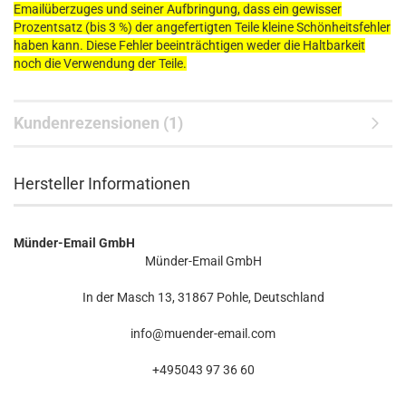
Emailüberzuges und seiner Aufbringung, dass ein gewisser
Prozentsatz (bis 3 %) der angefertigten Teile kleine Schönheitsfehler
haben kann. Diese Fehler beeinträchtigen weder die Haltbarkeit
noch die Verwendung der Teile.
Kundenrezensionen (1)
Hersteller Informationen
Münder-Email GmbH
Münder-Email GmbH
In der Masch 13, 31867 Pohle, Deutschland
info@muender-email.com
+495043 97 36 60