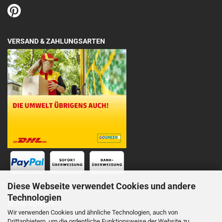
VERSAND & ZAHLUNGSARTEN
Diese Webseite verwendet Cookies und andere
Technologien
DEINE VORTEILE
Wir verwenden Cookies und ähnliche Technologien, auch von
Drittanbietern, um die ordentliche Funktionsweise der Website zu
Schnelle Lieferung