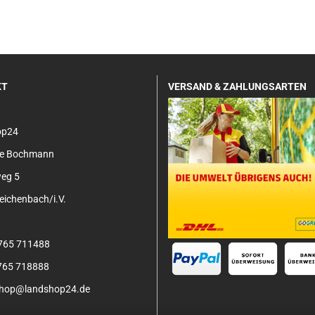
KT
VERSAND & ZAHLUNGSARTEN
op24
tje Bochmann
eg 5
ichenbach/i.V.
3765 711488
3765 718888
 shop@landshop24.de