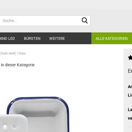
Suche...
AND LED
BÜRSTEN
WEITERE
ALLE KATEGORIEN
chale weiß | blau
 in dieser Kategorie
E
Ar
Li
L
ve