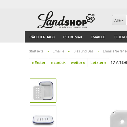
Alle
RÄUCHERHAUS
PETROMAX
EMAILLE
FEUERH
»
»
»
Startseite
Emaille
Dies und Das
Emaille Seifens
17
Artikel
« Erster
« zurück
weiter »
Letzter »