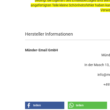
bedingt die Eigenart des Emailüberzuges und sein
angefertigten Teile kleine Schönheitsfehler haben ka
Verwen
Hersteller Informationen
Münder-Email GmbH
Münd
In der Masch 13,
info@mu
+49
teilen
teilen