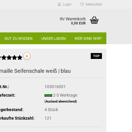
Login
Merkzettel
Ihr Warenkorb
0,00 EUR
GUT ZU WISSEN
UNSER LADEN
WER SIND WIR?
*
TOP
maille Seifenschale weiß | blau
t.Nr.:
103016001
eferzeit:
2-3 Werktage
(Ausland abweichend)
agerbestand:
4
Stück
rkaufte Stückzahl:
121