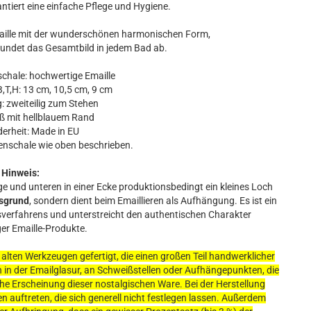
ntiert eine einfache Pflege und Hygiene.
aille mit der wunderschönen harmonischen Form,
 rundet das Gesamtbild in jedem Bad ab.
chale: hochwertige Emaille
,H: 13 cm, 10,5 cm, 9 cm
zweiteilig zum Stehen
 mit hellblauem Rand
rheit: Made in EU
enschale wie oben beschrieben.
Hinweis:
ge und unteren in einer Ecke produktionsbedingt ein kleines Loch
sgrund
, sondern dient beim Emaillieren als Aufhängung. Es ist ein
gsverfahrens und unterstreicht den authentischen Charakter
er Emaille-Produkte.
alten Werkzeugen gefertigt, die einen großen Teil handwerklicher
 in der Emailglasur, an Schweißstellen oder Aufhängepunkten, die
e Erscheinung dieser nostalgischen Ware. Bei der Herstellung
n auftreten, die sich generell nicht festlegen lassen. Außerdem