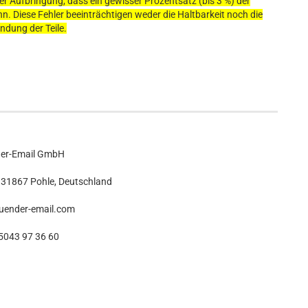
er Aufbringung, dass ein gewisser Prozentsatz (bis 3 %) der
nn. Diese Fehler beeinträchtigen weder die Haltbarkeit noch die
dung der Teile.
er-Email GmbH
 31867 Pohle, Deutschland
ender-email.com
5043 97 36 60