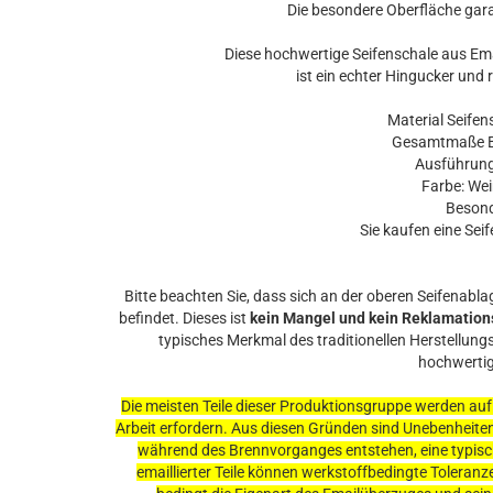
Die besondere Oberfläche gara
Diese hochwertige Seifenschale aus Em
ist ein echter Hingucker und
Material Seifens
Gesamtmaße B,T
Ausführung: 
Farbe: Weiß
Besonde
Sie kaufen eine Seif
Bitte beachten Sie, dass sich an der oberen Seifenabla
befindet. Dieses ist
kein Mangel und kein Reklamation
typisches Merkmal des traditionellen Herstellun
hochwertig
Die meisten Teile dieser Produktionsgruppe werden auf 
Arbeit erfordern. Aus diesen Gründen sind Unebenheiten
während des Brennvorganges entstehen, eine typisch
emaillierter Teile können werkstoffbedingte Toleranze