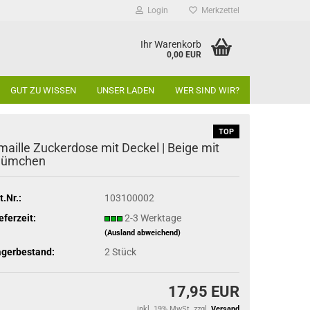
Login
Merkzettel
Ihr Warenkorb
0,00 EUR
GUT ZU WISSEN
UNSER LADEN
WER SIND WIR?
TOP
maille Zuckerdose mit Deckel | Beige mit
lümchen
t.Nr.:
103100002
eferzeit:
2-3 Werktage
(Ausland abweichend)
agerbestand:
2
Stück
17,95 EUR
inkl. 19% MwSt. zzgl.
Versand