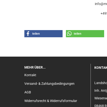
info@mu
+49
teilen
teilen
MEHR ÜBER...
KONTA
Kontakt
Landsh
Versand- & Zahlungsbedingungen
Inh. An
AGB
Wiesenw
Widerrufsrecht & Widerrufsformular
08468 Re