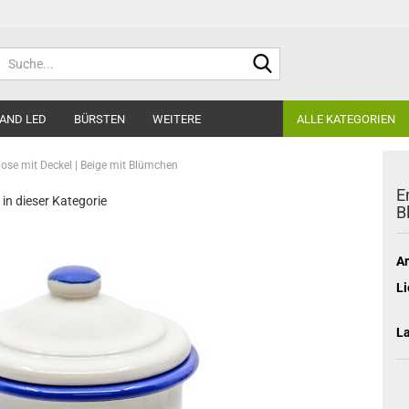
Suche...
AND LED
BÜRSTEN
WEITERE
ALLE KATEGORIEN
ose mit Deckel | Beige mit Blümchen
E
 in dieser Kategorie
B
Ar
Li
L