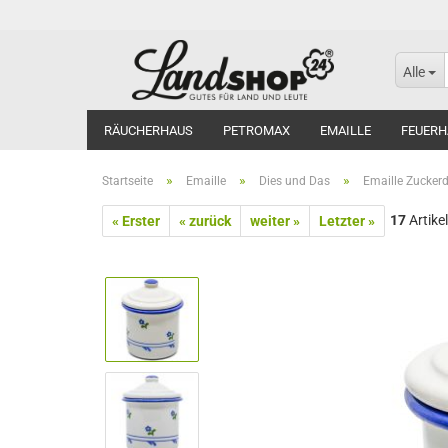
Alle
RÄUCHERHAUS
PETROMAX
EMAILLE
FEUERH
»
»
»
Startseite
Emaille
Dies und Das
Emaille Zuckerd
17
Artikel
« Erster
« zurück
weiter »
Letzter »