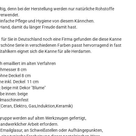
tig, denn bei der Herstellung werden nur natürliche Rohstoffe
verwendet.
 einfache Pflege und Hygiene von diesem Kännchen.
r Hand, damit du länger Freude damit hast.
für Sie in Deutschland noch eine Firma gefunden die diese Kanne
rschöne Serie in verschiedenen Farben passt hervorragend in fast
tahlkern eignet sich die Kanne für alle Herdarten.
 emailliert im alten Verfahren
chmesser 8 cm
hne Deckel 8 cm
 inkl. Deckel 11 cm
beige mit Dekor "Blume"
e innen: beige
maschinenfest
(Ceran, Elektro, Gas,Induktion,Keramik)
sgruppe werden auf alten Werkzeugen gefertigt,
handwerklicher Arbeit erfordern.
 Emailglasur, an Schweißstellen oder Aufhängepunkten,