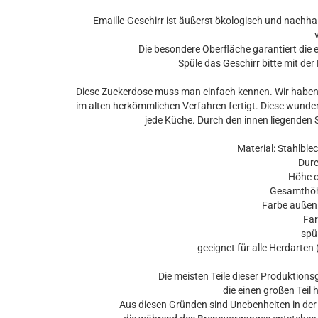
Emaille-Geschirr ist äußerst ökologisch und nachhal
Die besondere Oberfläche garantiert die
Spüle das Geschirr bitte mit de
Diese Zuckerdose muss man einfach kennen. Wir haben 
im alten herkömmlichen Verfahren fertigt. Diese wunde
jede Küche. Durch den innen liegenden S
Material: Stahlblech
Dur
Höhe o
Gesamthöhe
Farbe außen: 
Farb
spül
geeignet für alle Herdarten 
Die meisten Teile dieser Produktion
die einen großen Teil 
Aus diesen Gründen sind Unebenheiten in der