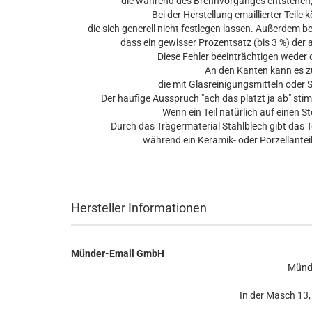
die während des Brennvorganges entstehen, 
Bei der Herstellung emaillierter Teil
die sich generell nicht festlegen lassen. Außerdem 
dass ein gewisser Prozentsatz (bis 3 %) der 
Diese Fehler beeinträchtigen weder 
An den Kanten kann es 
die mit Glasreinigungsmitteln oder
Der häufige Ausspruch "ach das platzt ja ab" sti
Wenn ein Teil natürlich auf einen Ste
Durch das Trägermaterial Stahlblech gibt das T
während ein Keramik- oder Porzellanteil
Hersteller Informationen
Münder-Email GmbH
Münd
In der Masch 13,