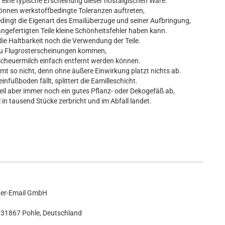
eine typische Erscheinung dieser nostalgischen Ware.
e können werkstoffbedingte Toleranzen auftreten,
bedingt die Eigenart des Emailüberzuge und seiner Aufbringung,
angefertigten Teile kleine Schönheitsfehler haben kann.
die Haltbarkeit noch die Verwendung der Teile.
zu Flugrosterscheinungen kommen,
 Scheuermilch einfach entfernt werden können.
mmt so nicht, denn ohne äußere Einwirkung platzt nichts ab.
infußboden fällt, splittert die Eamilleschicht.
eil aber immer noch ein gutes Pflanz- oder Dekogefäß ab,
 in tausend Stücke zerbricht und im Abfall landet.
er-Email GmbH
 31867 Pohle, Deutschland