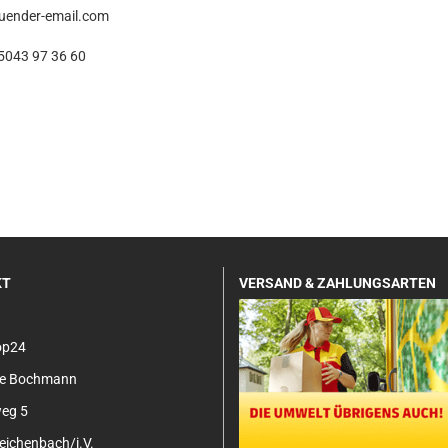
ender-email.com
5043 97 36 60
KT
VERSAND & ZAHLUNGSARTEN
op24
tje Bochmann
eg 5
ichenbach/i.V.