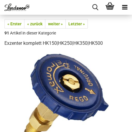
« Erster
« zurück
weiter »
Letzter »
91
Artikel in dieser Kategorie
Exzenter komplett HK150|HK250|HK350|HK500