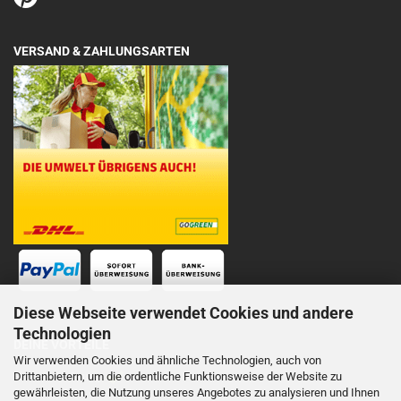
VERSAND & ZAHLUNGSARTEN
Diese Webseite verwendet Cookies und andere
Technologien
DEINE VORTEILE
Wir verwenden Cookies und ähnliche Technologien, auch von
Drittanbietern, um die ordentliche Funktionsweise der Website zu
Schnelle Lieferung
gewährleisten, die Nutzung unseres Angebotes zu analysieren und Ihnen