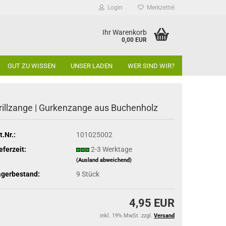
Login
Merkzettel
Ihr Warenkorb
0,00 EUR
GUT ZU WISSEN
UNSER LADEN
WER SIND WIR?
rillzange | Gurkenzange aus Buchenholz
t.Nr.:
101025002
eferzeit:
2-3 Werktage
(Ausland abweichend)
agerbestand:
9
Stück
4,95 EUR
inkl. 19% MwSt. zzgl.
Versand