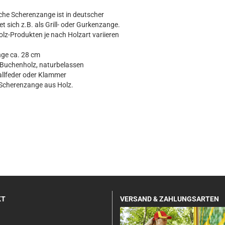
sche Scherenzange ist in deutscher
et sich z.B. als Grill- oder Gurkenzange.
lz-Produkten je nach Holzart variieren
ge ca. 28 cm
uchenholz, naturbelassen
lfeder oder Klammer
Scherenzange aus Holz.
KT
VERSAND & ZAHLUNGSARTEN