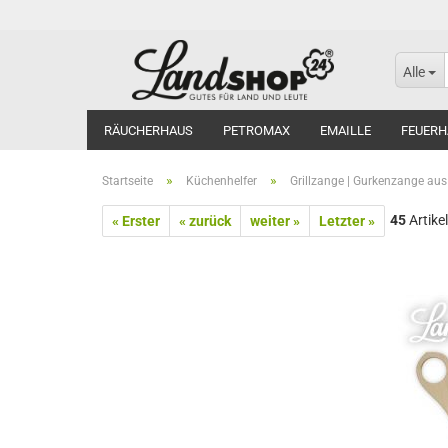
Alle
RÄUCHERHAUS
PETROMAX
EMAILLE
FEUERH
»
»
Startseite
Küchenhelfer
Grillzange | Gurkenzange au
45
Artikel
« Erster
« zurück
weiter »
Letzter »