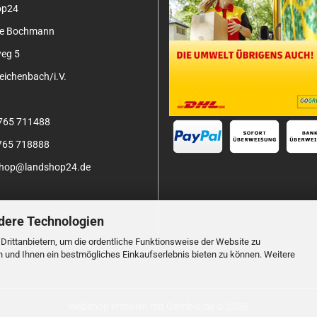
op24
tje Bochmann
eg 5
ichenbach/i.V.
3765 711488
3765 718888
 shop@landshop24.de
dere Technologien
rittanbietern, um die ordentliche Funktionsweise der Website zu
n und Ihnen ein bestmögliches Einkaufserlebnis bieten zu können. Weitere
Webshop erstellen
mit Gambio.de © 2026