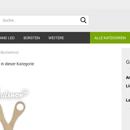
Suche...
AND LED
BÜRSTEN
WEITERE
ALLE KATEGORIEN
s Buchenholz
G
 in dieser Kategorie
Ar
Li
L