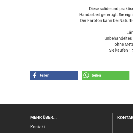
Diese solide und prakti
Handarbeit gefertigt. Sie eign
Der Farbton kann bei Naturho
Län
unbehandeltes B
ohne Metal
Sie kaufen 1 
teilen
teilen
MEHR ÜBER...
KONTA
Kontakt