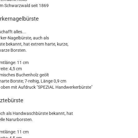
em Schwarzwald seit 1869
kernagelbürste
schafft alles...
er-Nagelbürste, auch als
te bekannt, hat extrem harte, kurze,
arze Borsten.
mtlänge: 11 cm
eite: 4,5 cm
eimisches Buchenholz geölt
arte Borste; 7-reihig, Länge 0,9 cm
n oben mit Aufdruck "SPEZIAL Handwerkerbürste"
ztebürste
uch als Handwaschbürste bekannt, hat
elle Narurborsten.
mtlänge: 11 cm