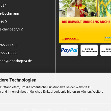
op24
tje Bochmann
eg 5
ichenbach/i.V.
3765 711488
3765 718888
 shop@landshop24.de
dere Technologien
rittanbietern, um die ordentliche Funktionsweise der Website zu
n und Ihnen ein bestmögliches Einkaufserlebnis bieten zu können. Weitere
Webshop erstellen
mit Gambio.de © 2026