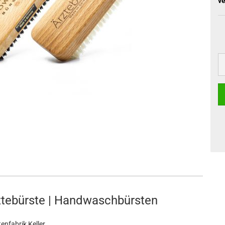
ve
tebürste | Handwaschbürsten
enfabrik Keller