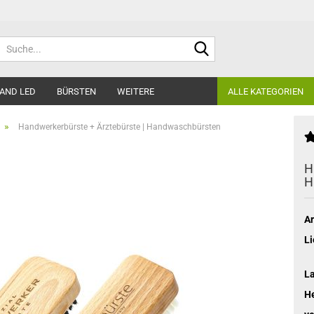
Suche...
AND LED
BÜRSTEN
WEITERE
ALLE KATEGORIEN
»
Handwerkerbürste + Ärztebürste | Handwaschbürsten
H
H
Ar
Li
L
He