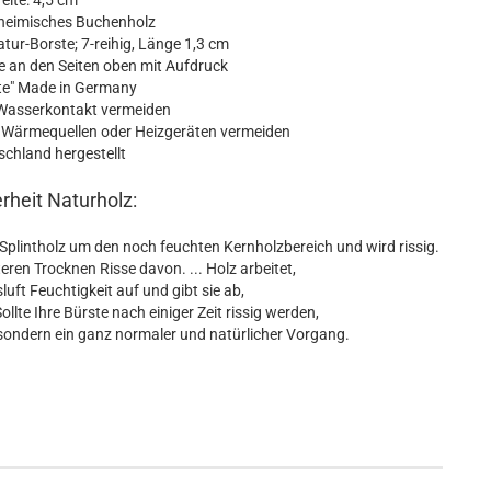
eite: 4,5 cm
 heimisches Buchenholz
atur-Borste; 7-reihig, Länge 1,3 cm
e an den Seiten oben mit Aufdruck
te" Made in Germany
asserkontakt vermeiden
Wärmequellen oder Heizgeräten vermeiden
chland hergestellt
heit Naturholz:
Splintholz um den noch feuchten Kernholzbereich und wird rissig.
ren Trocknen Risse davon. ... Holz arbeitet,
ft Feuchtigkeit auf und gibt sie ab,
lte Ihre Bürste nach einiger Zeit rissig werden,
, sondern ein ganz normaler und natürlicher Vorgang.