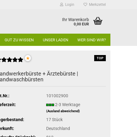
Login
Merkzettel
Ihr Warenkorb
0,00 EUR
GUT ZU WISSEN
UNSER LADEN
WER SIND WIR?
*
TOP
andwerkerbürste + Ärztebürste |
andwaschbürsten
t.Nr.:
101002900
eferzeit:
2-3 Werktage
(Ausland abweichend)
agerbestand:
17
Stück
rkunft:
Deutschland