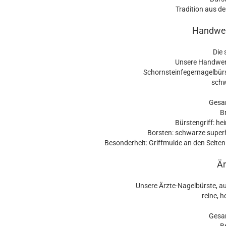
Tradition aus d
Handwer
Die 
Unsere Handwerk
Schornsteinfegernagelbürs
schw
Gesa
Br
Bürstengriff: h
Borsten: schwarze superh
Besonderheit: Griffmulde an den Seite
Är
Unsere Ärzte-Nagelbürste, a
reine, h
Gesa