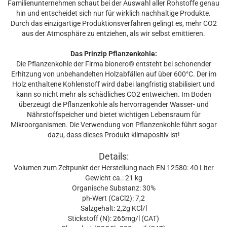
Familienunternehmen schaut bei der Auswahl aller Rohstoffe genau
hin und entscheidet sich nur für wirklich nachhaltige Produkte.
Durch das einzigartige Produktionsverfahren gelingt es, mehr CO2
aus der Atmosphäre zu entziehen, als wir selbst emittieren.
Das Prinzip Pflanzenkohle:
Die Pflanzenkohle der Firma bionero® entsteht bei schonender
Erhitzung von unbehandelten Holzabfällen auf über 600°C. Der im
Holz enthaltene Kohlenstoff wird dabei langfristig stabilisiert und
kann so nicht mehr als schädliches CO2 entweichen. Im Boden
überzeugt die Pflanzenkohle als hervorragender Wasser- und
Nährstoffspeicher und bietet wichtigen Lebensraum für
Mikroorganismen. Die Verwendung von Pflanzenkohle führt sogar
dazu, dass dieses Produkt klimapositiv ist!
Details:
Volumen zum Zeitpunkt der Herstellung nach EN 12580: 40 Liter
Gewicht ca.: 21 kg
Organische Substanz: 30%
ph-Wert (CaCl2): 7,2
Salzgehalt: 2,2g KCl/l
Stickstoff (N): 265mg/l (CAT)