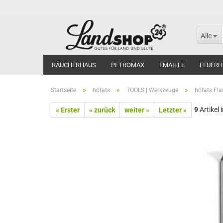
Alle
RÄUCHERHAUS
PETROMAX
EMAILLE
FEUERH
»
»
»
Startseite
höfats
TOOLS | Werkzeuge
höfats Fl
9
Artikel 
« Erster
« zurück
weiter »
Letzter »