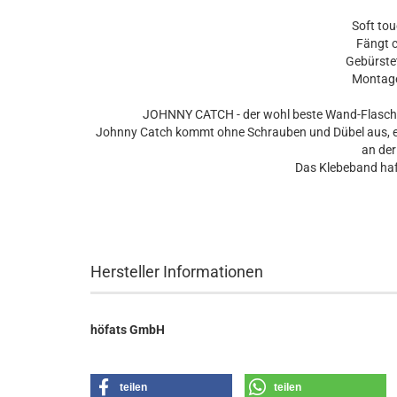
Soft to
Fängt c
Gebürstet
Montage
JOHNNY CATCH - der wohl beste Wand-Flaschen
Johnny Catch kommt ohne Schrauben und Dübel aus, er
an der
Das Klebeband haf
Hersteller Informationen
höfats GmbH
teilen
teilen