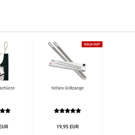
SOLD OUT
lschürze
höfats Grillzange
 EUR
19,95 EUR