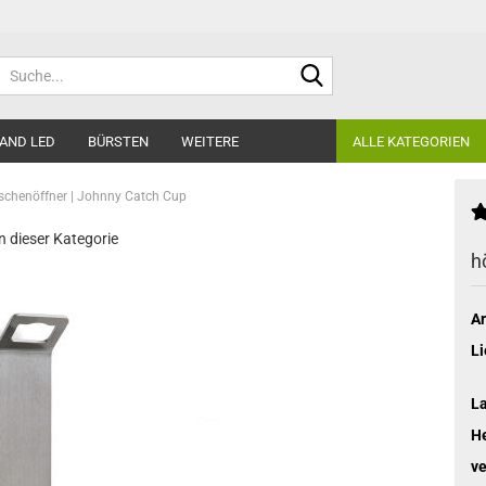
Suche...
AND LED
BÜRSTEN
WEITERE
ALLE KATEGORIEN
aschenöffner | Johnny Catch Cup
in dieser Kategorie
h
Ar
Li
L
He
ve