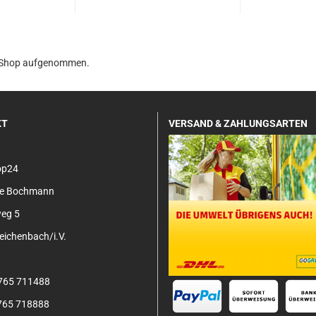
en Shop aufgenommen.
KT
VERSAND & ZAHLUNGSARTEN
op24
tje Bochmann
eg 5
ichenbach/i.V.
3765 711488
3765 718888