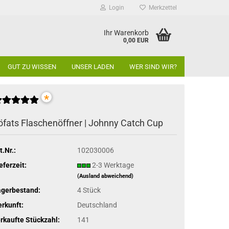
Login
Merkzettel
Ihr Warenkorb
0,00 EUR
GUT ZU WISSEN
UNSER LADEN
WER SIND WIR?
*
öfats Flaschenöffner | Johnny Catch Cup
t.Nr.:
102030006
eferzeit:
2-3 Werktage
(Ausland abweichend)
agerbestand:
4
Stück
rkunft:
Deutschland
rkaufte Stückzahl:
141