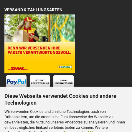
VERSAND & ZAHLUNGSARTEN
Diese Webseite verwendet Cookies und andere
Technologien
DEINE VORTEILE
Wir verwenden Cookies und ähnliche Technologien, auch von
Drittanbietern, um die ordentliche Funktionsweise der Website zu
Schnelle Lieferung
gewährleisten, die Nutzung unseres Angebotes zu analysieren und Ihnen
ein bestmögliches Einkaufserlebnis bieten zu können. Weitere
Persönliche Telefonberatung