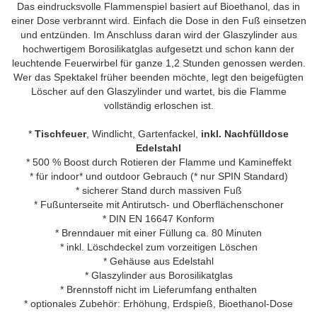
Das eindrucksvolle Flammenspiel basiert auf Bioethanol, das in
einer Dose verbrannt wird. Einfach die Dose in den Fuß einsetzen
und entzünden. Im Anschluss daran wird der Glaszylinder aus
hochwertigem Borosilikatglas aufgesetzt und schon kann der
leuchtende Feuerwirbel für ganze 1,2 Stunden genossen werden.
Wer das Spektakel früher beenden möchte, legt den beigefügten
Löscher auf den Glaszylinder und wartet, bis die Flamme
vollständig erloschen ist.
*
Tischfeuer
, Windlicht, Gartenfackel,
inkl. Nachfülldose
Edelstahl
* 500 % Boost durch Rotieren der Flamme und Kamineffekt
* für indoor* und outdoor Gebrauch (* nur SPIN Standard)
* sicherer Stand durch massiven Fuß
* Fußunterseite mit Antirutsch- und Oberflächenschoner
* DIN EN 16647 Konform
* Brenndauer mit einer Füllung ca. 80 Minuten
* inkl. Löschdeckel zum vorzeitigen Löschen
* Gehäuse aus Edelstahl
* Glaszylinder aus Borosilikatglas
* Brennstoff nicht im Lieferumfang enthalten
* optionales Zubehör: Erhöhung, Erdspieß, Bioethanol-Dose