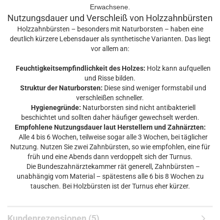
Erwachsene.
Nutzungsdauer und Verschleiß von Holzzahnbürsten
Holzzahnbürsten – besonders mit Naturborsten – haben eine
deutlich kürzere Lebensdauer als synthetische Varianten. Das liegt
vor allem an:
Feuchtigkeitsempfindlichkeit des Holzes:
Holz kann aufquellen
und Risse bilden.
Struktur der Naturborsten:
Diese sind weniger formstabil und
verschleißen schneller.
Hygienegründe:
Naturborsten sind nicht antibakteriell
beschichtet und sollten daher häufiger gewechselt werden.
Empfohlene Nutzungsdauer laut Herstellern und Zahnärzten:
Alle 4 bis 6 Wochen, teilweise sogar alle 3 Wochen, bei täglicher
Nutzung. Nutzen Sie zwei Zahnbürsten, so wie empfohlen, eine für
früh und eine Abends dann verdoppelt sich der Turnus.
Die Bundeszahnärztekammer rät generell, Zahnbürsten –
unabhängig vom Material – spätestens alle 6 bis 8 Wochen zu
tauschen. Bei Holzbürsten ist der Turnus eher kürzer.
Kundenrezensionen (5)