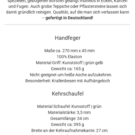
speziellen, gebogenen Borsten gelangt mühelos in Ecken, Kanten
und Fugen. Auch grobe Teppiche oder Pflastersteine lassen sich
damit gründlich reinigen. Qualität, auf die man sich verlassen kann
–
gefertigt in Deutschland!
Handfeger
Maße ca. 270 mm x 45 mm
100% Elaston
Material Griff: Kunststoff | grün-gelb
Gewicht ca: 165 g
Nicht geeignet um heiße Asche aufzukehren.
Besonderheit: Krallenbesen mit Aufhängeloch
Kehrschaufel
Material Schaufel: Kunsstoff | grün
Materialstärke: 3,5 mm
Gesamtlänge: 34 cm
Gewicht ca: 395 g
Breite an der Kehraufnahmekante: 27 cm