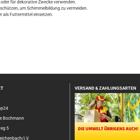
al oder für dekorative Zwecke verwenden.
t schützen, um Schimmelbildung zu vermeiden.
r als Futtermittel einsetzen.
KT
VERSAND & ZAHLUNGSARTEN
op24
tje Bochmann
eg 5
ichenbach/i.V.