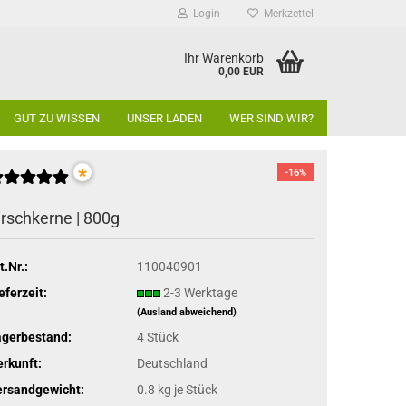
Login
Merkzettel
Ihr Warenkorb
0,00 EUR
GUT ZU WISSEN
UNSER LADEN
WER SIND WIR?
*
-16%
irschkerne | 800g
t.Nr.:
110040901
eferzeit:
2-3 Werktage
(Ausland abweichend)
agerbestand:
4
Stück
rkunft:
Deutschland
ersandgewicht:
0.8
kg je Stück