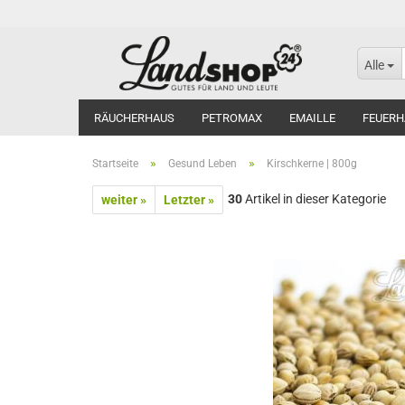
Alle
RÄUCHERHAUS
PETROMAX
EMAILLE
FEUERH
»
»
Startseite
Gesund Leben
Kirschkerne | 800g
30
Artikel in dieser Kategorie
weiter »
Letzter »