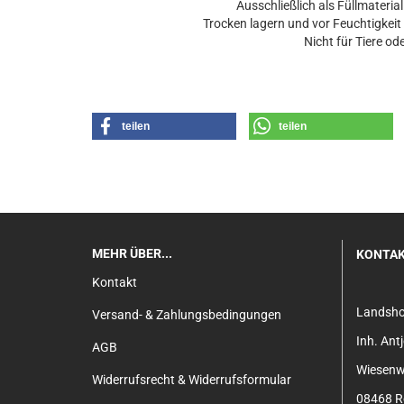
Ausschließlich als Füllmateri
Trocken lagern und vor Feuchtigkei
Nicht für Tiere ode
teilen
teilen
MEHR ÜBER...
KONTA
Kontakt
Landsh
Versand- & Zahlungsbedingungen
Inh. An
AGB
Wiesenw
Widerrufsrecht & Widerrufsformular
08468 Re