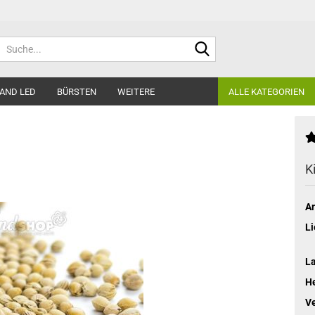
Suche...
AND LED
BÜRSTEN
WEITERE
ALLE KATEGORIEN
K
Ar
Li
L
He
V