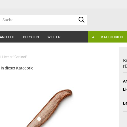
Suche...
AND LED
BÜRSTEN
WEITERE
ALLE KATEGORIEN
H.Herder "Gerlinol"
K
r
 in dieser Kategorie
Ar
Li
L