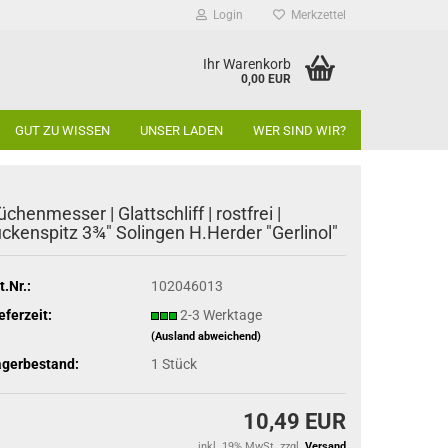
Login
Merkzettel
Ihr Warenkorb
0,00 EUR
GUT ZU WISSEN
UNSER LADEN
WER SIND WIR?
üchenmesser | Glattschliff | rostfrei |
ückenspitz 3¾" Solingen H.Herder "Gerlinol"
t.Nr.:
102046013
eferzeit:
2-3 Werktage
(Ausland abweichend)
agerbestand:
1
Stück
10,49 EUR
inkl. 19% MwSt. zzgl.
Versand