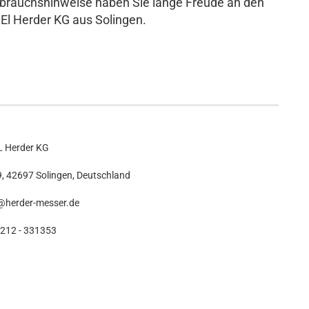
ebrauchshinweise haben Sie lange Freude an den
El Herder KG aus Solingen.
L Herder KG
9, 42697 Solingen, Deutschland
@herder-messer.de
212 - 331353