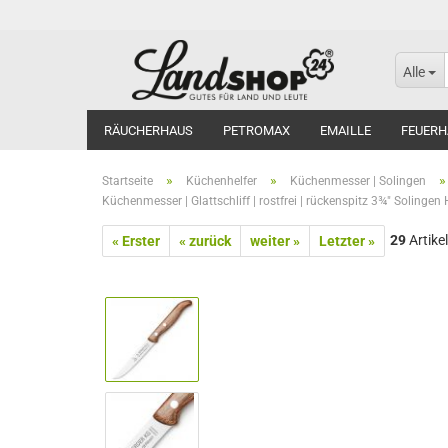
Alle
RÄUCHERHAUS
PETROMAX
EMAILLE
FEUERH
»
»
»
Startseite
Küchenhelfer
Küchenmesser | Solingen
Küchenmesser | Glattschliff | rostfrei | rückenspitz 3¾" Solingen 
29
Artikel
« Erster
« zurück
weiter »
Letzter »