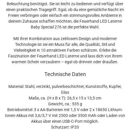
Beleuchtung benötigst. Sie ist leicht zu bedienen und verfügt über
einen praktischen Tragegriff. Egal, ob du eine gemütliche Nacht im
Freien verbringen oder einfach ein stimmungsvolles Ambiente in
deinem Zuhause schaffen möchten, die Feuerhand LED Laterne
Baby Special 276 ist die perfekte Wahl.
Mit ihrer Kombination aus zeitlosem Design und moderner
Technologie ist sie ein Muss für alle, die Qualität, Stil und
Vielseitigkeit in 10 attraktiven Farben schätzen. Erlebe die
Faszination der Feuerhand LED Laterne und lass dich von ihrem
warmen Schein verzaubern – egal ob drinnen oder draußen.
Technische Daten
Material: Stahl, verzinkt, pulverbeschichtet; Kunststoffe, Kupfer,
Glas
Maße, ca. (H x B x T): 26,5 x 15 x 13,5 cm
Gewicht, ca.: 535 g
Betriebsmittel: 3 x AA-Batterien mit 1,5 V oder 2 x 18650 Lithium-
Ionen-Akkus mit 3,6/3,7 V mit 2500 oder 3500 mAh oder Laden von
Akkus über einen USB-C-Port möglich.
Schutzart: IP20