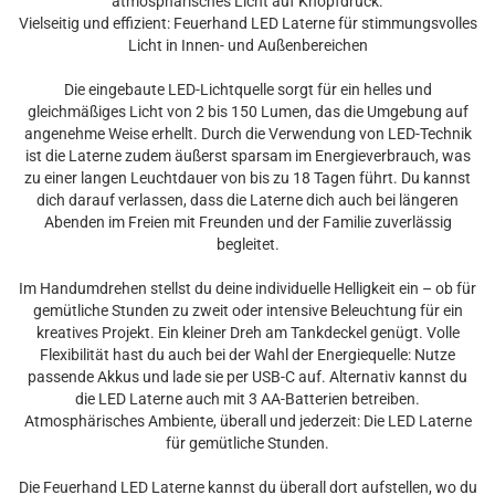
atmosphärisches Licht auf Knopfdruck.
Vielseitig und effizient: Feuerhand LED Laterne für stimmungsvolles
Licht in Innen- und Außenbereichen
Die eingebaute LED-Lichtquelle sorgt für ein helles und
gleichmäßiges Licht von 2 bis 150 Lumen, das die Umgebung auf
angenehme Weise erhellt. Durch die Verwendung von LED-Technik
ist die Laterne zudem äußerst sparsam im Energieverbrauch, was
zu einer langen Leuchtdauer von bis zu 18 Tagen führt. Du kannst
dich darauf verlassen, dass die Laterne dich auch bei längeren
Abenden im Freien mit Freunden und der Familie zuverlässig
begleitet.
Im Handumdrehen stellst du deine individuelle Helligkeit ein – ob für
gemütliche Stunden zu zweit oder intensive Beleuchtung für ein
kreatives Projekt. Ein kleiner Dreh am Tankdeckel genügt. Volle
Flexibilität hast du auch bei der Wahl der Energiequelle: Nutze
passende Akkus und lade sie per USB-C auf. Alternativ kannst du
die LED Laterne auch mit 3 AA-Batterien betreiben.
Atmosphärisches Ambiente, überall und jederzeit: Die LED Laterne
für gemütliche Stunden.
Die Feuerhand LED Laterne kannst du überall dort aufstellen, wo du