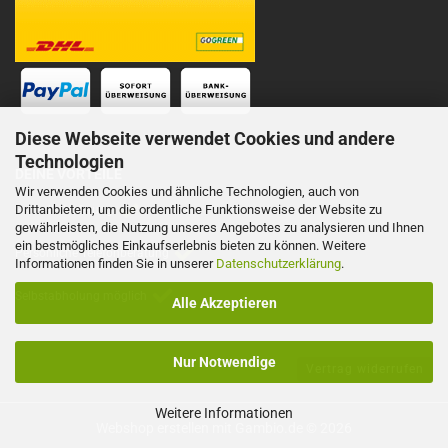
Diese Webseite verwendet Cookies und andere
Technologien
DEINE VORTEILE
Wir verwenden Cookies und ähnliche Technologien, auch von
Drittanbietern, um die ordentliche Funktionsweise der Website zu
Schnelle Lieferung
gewährleisten, die Nutzung unseres Angebotes zu analysieren und Ihnen
ein bestmögliches Einkaufserlebnis bieten zu können. Weitere
Persönliche Telefonberatung
Informationen finden Sie in unserer
Datenschutzerklärung
.
Selbstabholung möglich
Alle Akzeptieren
Nur Notwendige
Vertrag widerrufen
Weitere Informationen
Webshop erstellen
mit Gambio.de © 2026