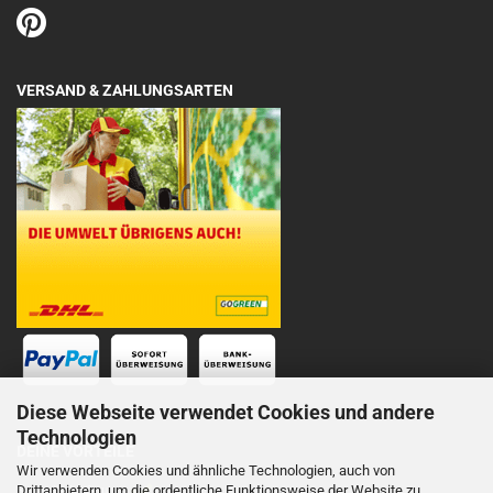
VERSAND & ZAHLUNGSARTEN
Diese Webseite verwendet Cookies und andere
Technologien
DEINE VORTEILE
Wir verwenden Cookies und ähnliche Technologien, auch von
Drittanbietern, um die ordentliche Funktionsweise der Website zu
Schnelle Lieferung