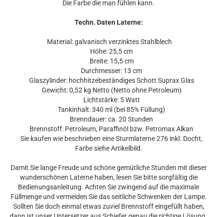
Die Farbe die man fühlen kann
.
Techn. Daten Laterne:
Material: galvanisch verzinktes Stahlblech
Höhe: 25,5 cm
Breite: 15,5 cm
Durchmesser: 13 cm
Glaszylinder: hochhitzebeständiges Schott Suprax Glas
Gewicht: 0,52 kg Netto (Netto ohne Petroleum)
Lichtstärke: 5 Watt
Tankinhalt: 340 ml (bei 85% Füllung)
Brenndauer: ca. 20 Stunden
Brennstoff: Petroleum, Paraffinöl bzw. Petromax Alkan
Sie kaufen wie beschrieben eine Sturmlaterne 276 inkl. Docht,
Farbe siehe Artikelbild.
Damit Sie lange Freude und schöne gemütliche Stunden mit dieser
wunderschönen Laterne haben, lesen Sie bitte sorgfältig die
Bedienungsanleitung. Achten Sie zwingend auf die maximale
Füllmenge und vermeiden Sie das seitliche Schwenken der Lampe.
Sollten Sie doch einmal etwas zuviel Brennstoff eingefüllt haben,
dann ist unser Untersetzer aus Schiefer genau die richtige Lösung.