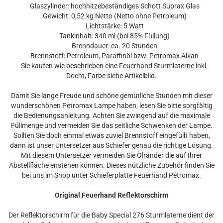
Glaszylinder: hochhitzebeständiges Schott Suprax Glas
Gewicht: 0,52 kg Netto (Netto ohne Petroleum)
Lichtstärke: 5 Watt
Tankinhalt: 340 ml (bei 85% Füllung)
Brenndauer: ca. 20 Stunden
Brennstoff: Petroleum, Paraffinöl bzw. Petromax Alkan
Sie kaufen wie beschrieben eine Feuerhand Sturmlaterne inkl.
Docht, Farbe siehe Artikelbild.
Damit Sie lange Freude und schöne gemütliche Stunden mit dieser
wunderschönen Petromax Lampe haben, lesen Sie bitte sorgfältig
die Bedienungsanleitung. Achten Sie zwingend auf die maximale
Füllmenge und vermeiden Sie das seitliche Schwenken der Lampe.
Sollten Sie doch einmal etwas zuviel Brennstoff eingefüllt haben,
dann ist unser Untersetzer aus Schiefer genau die richtige Lösung.
Mit diesem Untersetzer vermeiden Sie Ölränder die auf Ihrer
Abstellfläche enstehen können. Dieses nützliche Zubehör finden Sie
bei uns im Shop unter Schieferplatte Feuerhand Petromax.
Original Feuerhand Reflektorschirm
Der Reflektorschirm für die Baby Special 276 Sturmlaterne dient der