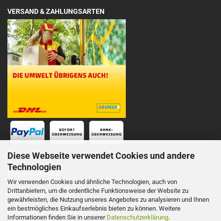
VERSAND & ZAHLUNGSARTEN
Diese Webseite verwendet Cookies und andere
Technologien
DEINE VORTEILE
Wir verwenden Cookies und ähnliche Technologien, auch von
Drittanbietern, um die ordentliche Funktionsweise der Website zu
Schnelle Lieferung
gewährleisten, die Nutzung unseres Angebotes zu analysieren und Ihnen
ein bestmögliches Einkaufserlebnis bieten zu können. Weitere
Persönliche Telefonberatung
Informationen finden Sie in unserer
Datenschutzerklärung
.