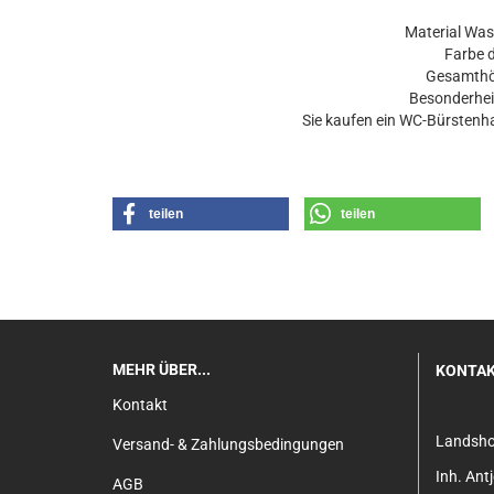
Material Wasch
Farbe d
Gesamthöhe
Besonderheit: 
Sie kaufen ein WC-Bürstenhal
teilen
teilen
MEHR ÜBER...
KONTA
Kontakt
Landsh
Versand- & Zahlungsbedingungen
Inh. An
AGB