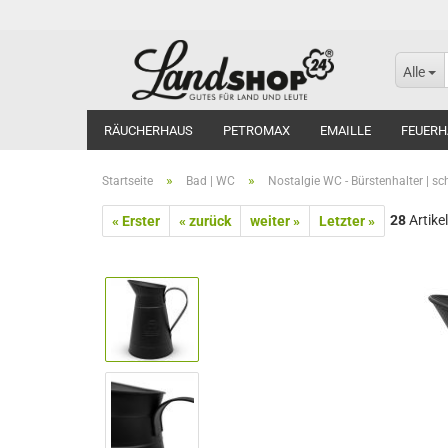
Alle
RÄUCHERHAUS
PETROMAX
EMAILLE
FEUERH
»
»
Startseite
Bad | WC
Nostalgie WC - Bürstenhalter | s
28
Artikel
« Erster
« zurück
weiter »
Letzter »