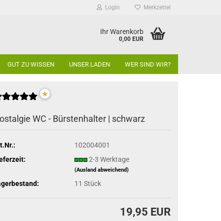
Login
Merkzettel
Ihr Warenkorb
0,00 EUR
GUT ZU WISSEN
UNSER LADEN
WER SIND WIR?
*
ostalgie WC - Bürstenhalter | schwarz
t.Nr.:
102004001
eferzeit:
2-3 Werktage
(Ausland abweichend)
agerbestand:
11
Stück
19,95 EUR