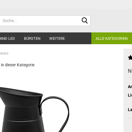
Suche...
AND LED
BÜRSTEN
WEITERE
ALLE KATEGORIEN
chwarz
 in dieser Kategorie
N
Ar
Li
L