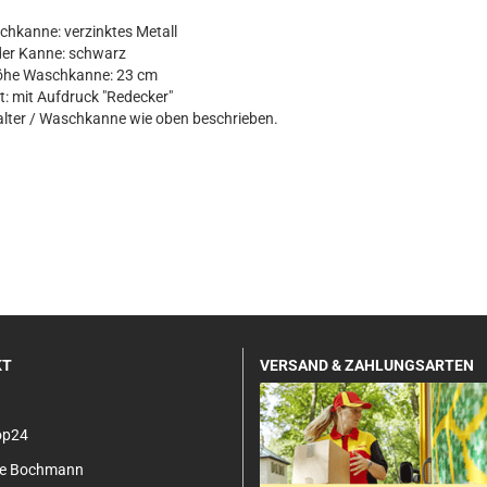
kanne: verzinktes Metall
er Kanne: schwarz
 Waschkanne: 23 cm
mit Aufdruck "Redecker"
ter / Waschkanne wie oben beschrieben.
KT
VERSAND & ZAHLUNGSARTEN
op24
tje Bochmann