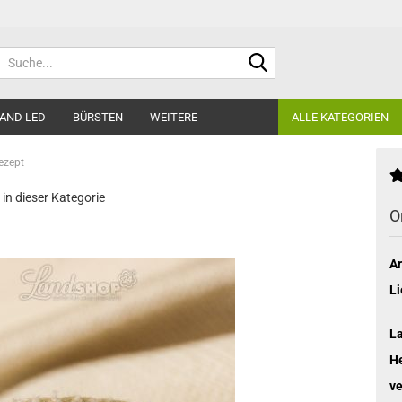
Suche...
AND LED
BÜRSTEN
WEITERE
ALLE KATEGORIEN
ezept
 in dieser Kategorie
O
Ar
Li
L
He
ve