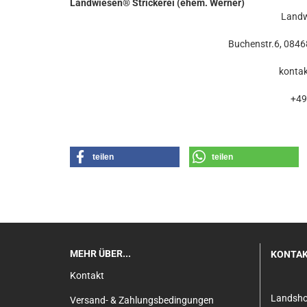
Landwiesen® Strickerei (ehem. Werner)
Landw
Buchenstr.6, 0846
konta
+49
teilen
teilen
MEHR ÜBER...
KONTA
Kontakt
Landsh
Versand- & Zahlungsbedingungen