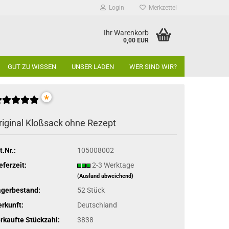
Login
Merkzettel
Ihr Warenkorb
0,00 EUR
GUT ZU WISSEN
UNSER LADEN
WER SIND WIR?
*
riginal Kloßsack ohne Rezept
t.Nr.:
105008002
eferzeit:
2-3 Werktage
(Ausland abweichend)
agerbestand:
52
Stück
rkunft:
Deutschland
rkaufte Stückzahl:
3838