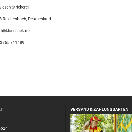
iesen Strickerei
8 Reichenbach, Deutschland
kt@klosssack.de
3765 711489
KT
VERSAND & ZAHLUNGSARTEN
op24