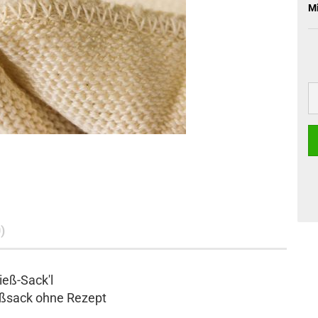
M
)
ieß-Sack'l
oßsack ohne Rezept